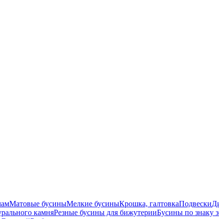
мам
Матовые бусины
Мелкие бусины
Крошка, галтовка
Подвески
Д
урального камня
Резные бусины для бижутерии
Бусины по знаку 