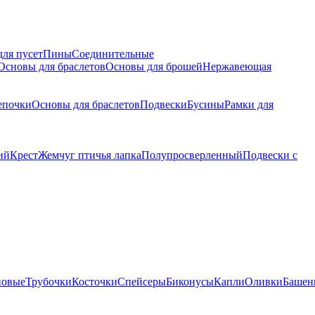
для пусет
Пины
Соединительные
Основы для браслетов
Основы для брошей
Нержавеющая
епочки
Основы для браслетов
Подвески
Бусины
Рамки для
ий
Крест
Жемчуг птичья лапка
Полупросверленный
Подвески с
новые
Трубочки
Косточки
Спейсеры
Биконусы
Капли
Оливки
Башен