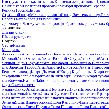
Инструменты
Леска, нить, иглы
Кисточки декоративные
Провол
Нейзильбер
Ювелирная проволока
Мемори проволока
Серебро
Резинка
Тросик
Шнуры
Стразовый шнур
Метализированный шнур
Замшевый шнур
Пле
Наборы материалов для украшений
Для чокеров
Для мужских чокеров
Для браслетов
Для мужских б
Украшения
Дизайн студия
Школа рукоделия
Подарки
Сертификаты
Минералы
Авантюрин
Агат Зеленый
Агат Бамбуковый
Агат Белый
Агат Бот
Моховой
Агат Огненный
Агат Розовый Сакура
Агат Серый
Агат
Черный
Азурит
Азурмалахит
Аквамарин
Амазонит
Аметист
Амет
глаз
Варисцит
Габбро
Гагат
Гелиотис
Гелиотроп
Гематит
Гиперстен
Белый
Аквакварц
Кварц Дымчатый
Кварц Клубничный
Кварц ге
сахарный
Кварц с хлоритом
Кианит
Кварц Розовый
Кварц турма
глаз
Кремень
Кунцит
Лабрадорит
Лава
Лазурит
Ларвикит
Лепидол
каури
Окаменелость
мариам
Оникс
Опал
Пегматит
Перламутр
Пирит
Питерсит
Порфир
глаз
Солнечный камень
Стихтит
Сугилит
Танзанит
Тектит
Тераге
глаз
Тингуаит
Топаз
Турмалин
Унакит
Фианиты
Флюорит
Фосфоси
Зеленая
Яшма Императорская
Яшма Капучино
Яшма Картографи
Океаническая
Яшма Паутина
Яшма Пейзажная
Яшма Пикассо
Яш