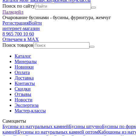
Каталог
Мои заказы
Скидки
Мастер-классы
Поиск по сайту
Палмдейл
Очарование бусинами - бусины, фурнитура, жемчуг
Регистрация
Войти
интернет-магазин
8 965 700 10 60
Отвечаем в MAX
Поиск товаров
Каталог
Минералы
Новинки
Оплата
Доставка
Контакты
Скидки
Отзывы
Новости
Экспертиза
Мастер-классы
Самоцветы
Бусины из натуральных камней
Бусины штучно
Бусины по фор
камней
Бусины из натуральных камней оптом
Кабошоны из нат