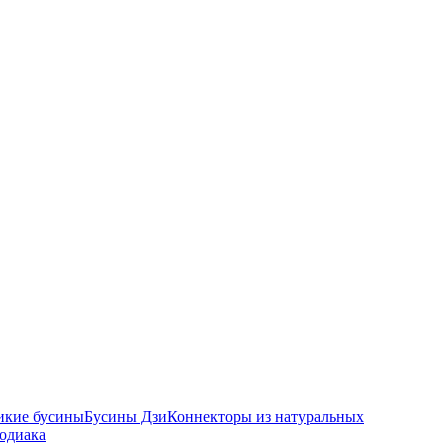
икие бусины
Бусины Дзи
Коннекторы из натуральных
зодиака