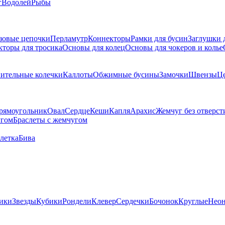
г
Водолей
Рыбы
зовые цепочки
Перламутр
Коннекторы
Рамки для бусин
Заглушки 
кторы для тросика
Основы для колец
Основы для чокеров и колье
ительные колечки
Каллоты
Обжимные бусины
Замочки
Швензы
Ц
рямоугольник
Овал
Сердце
Кеши
Капля
Арахис
Жемчуг без отверст
угом
Браслеты с жемчугом
летка
Бива
ики
Звезды
Кубики
Рондели
Клевер
Сердечки
Бочонок
Круглые
Нео