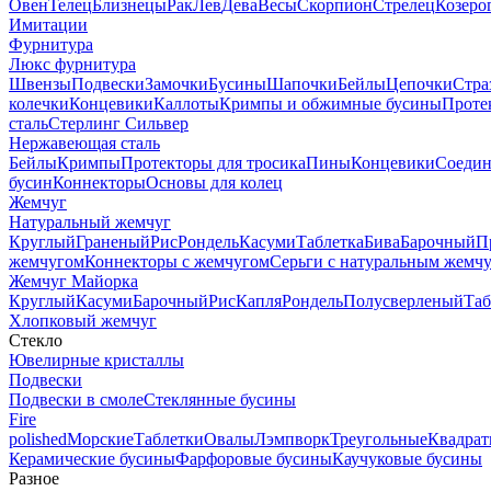
Овен
Телец
Близнецы
Рак
Лев
Дева
Весы
Скорпион
Стрелец
Козеро
Имитации
Фурнитура
Люкс фурнитура
Швензы
Подвески
Замочки
Бусины
Шапочки
Бейлы
Цепочки
Стра
колечки
Концевики
Каллоты
Кримпы и обжимные бусины
Проте
сталь
Стерлинг Сильвер
Нержавеющая сталь
Бейлы
Кримпы
Протекторы для тросика
Пины
Концевики
Соедин
бусин
Коннекторы
Основы для колец
Жемчуг
Натуральный жемчуг
Круглый
Граненый
Рис
Рондель
Касуми
Таблетка
Бива
Барочный
П
жемчугом
Коннекторы с жемчугом
Серьги с натуральным жемч
Жемчуг Майорка
Круглый
Касуми
Барочный
Рис
Капля
Рондель
Полусверленый
Таб
Хлопковый жемчуг
Стекло
Ювелирные кристаллы
Подвески
Подвески в смоле
Стеклянные бусины
Fire
polished
Морские
Таблетки
Овалы
Лэмпворк
Треугольные
Квадрат
Керамические бусины
Фарфоровые бусины
Каучуковые бусины
Разное