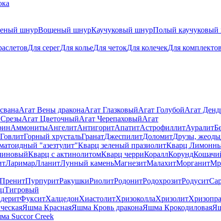
ока
теный шнур
Вощеный шнур
Каучуковый шнур
Полый каучуковый
раслетов
Для серег
Для колье
Для четок
Для колечек
Для комплекто
свана
Агат Вены дракона
Агат Глазковый
Агат Голубой
Агат Ден
 Срезы
Агат Цветочный
Агат Черепаховый
Агат
рин
Аммониты
Ангелит
Антигорит
Апатит
Астрофиллит
Ауралит
Б
Говлит
Горный хрусталь
Гранат
Джеспилит
Доломит
Друзы, жеоды
матоидный "азезтулит"
Кварц зеленый празиолит
Кварц Лимонн
линовый
Кварц с актинолитом
Кварц черри
Коралл
Корунд
Кошачи
ит
Ларимар
Лланит
Лунный камень
Магнезит
Малахит
Морганит
Мр
Пренит
Пурпурит
Ракушки
Риолит
Родонит
Родохрозит
Родусит
Са
рц
Тигровый
дерит
Фуксит
Халцедон
Хиастолит
Хризоколла
Хризолит
Хризопра
ческая
Яшма Красная
Яшма Кровь дракона
Яшма Крокодиловая
Яш
ма Succor Creek