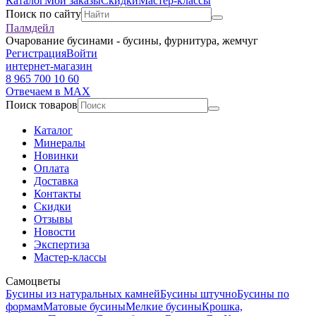
Каталог
Мои заказы
Скидки
Мастер-классы
Поиск по сайту
Палмдейл
Очарование бусинами - бусины, фурнитура, жемчуг
Регистрация
Войти
интернет-магазин
8 965 700 10 60
Отвечаем в MAX
Поиск товаров
Каталог
Минералы
Новинки
Оплата
Доставка
Контакты
Скидки
Отзывы
Новости
Экспертиза
Мастер-классы
Самоцветы
Бусины из натуральных камней
Бусины штучно
Бусины по
формам
Матовые бусины
Мелкие бусины
Крошка,