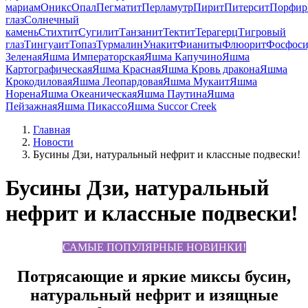
мариам
Оникс
Опал
Пегматит
Перламутр
Пирит
Питерсит
Порфир
глаз
Солнечный
камень
Стихтит
Сугилит
Танзанит
Тектит
Терагерц
Тигровый
глаз
Тингуаит
Топаз
Турмалин
Унакит
Фианиты
Флюорит
Фосфоси
Зеленая
Яшма Императорская
Яшма Капучино
Яшма
Картографическая
Яшма Красная
Яшма Кровь дракона
Яшма
Крокодиловая
Яшма Леопардовая
Яшма Мукаит
Яшма
Норена
Яшма Океаническая
Яшма Паутина
Яшма
Пейзажная
Яшма Пикассо
Яшма Succor Creek
Главная
Новости
Бусины Дзи, натуральный нефрит и классные подвески!
Бусины Дзи, натуральный
нефрит и классные подвески!
САМЫЕ ПОПУЛЯРНЫЕ НОВИНКИ!
Потрясающие и яркие миксы бусин,
натуральный нефрит и изящные