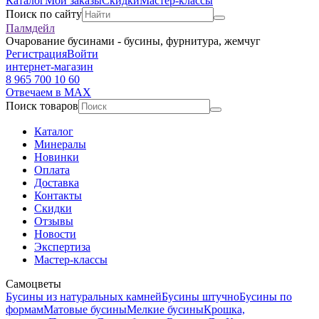
Каталог
Мои заказы
Скидки
Мастер-классы
Поиск по сайту
Палмдейл
Очарование бусинами - бусины, фурнитура, жемчуг
Регистрация
Войти
интернет-магазин
8 965 700 10 60
Отвечаем в MAX
Поиск товаров
Каталог
Минералы
Новинки
Оплата
Доставка
Контакты
Скидки
Отзывы
Новости
Экспертиза
Мастер-классы
Самоцветы
Бусины из натуральных камней
Бусины штучно
Бусины по
формам
Матовые бусины
Мелкие бусины
Крошка,