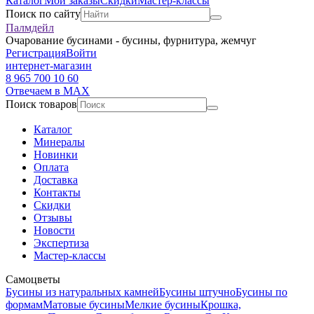
Каталог
Мои заказы
Скидки
Мастер-классы
Поиск по сайту
Палмдейл
Очарование бусинами - бусины, фурнитура, жемчуг
Регистрация
Войти
интернет-магазин
8 965 700 10 60
Отвечаем в MAX
Поиск товаров
Каталог
Минералы
Новинки
Оплата
Доставка
Контакты
Скидки
Отзывы
Новости
Экспертиза
Мастер-классы
Самоцветы
Бусины из натуральных камней
Бусины штучно
Бусины по
формам
Матовые бусины
Мелкие бусины
Крошка,