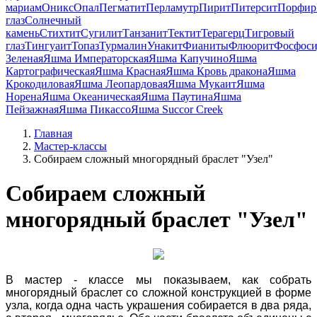
мариам
Оникс
Опал
Пегматит
Перламутр
Пирит
Питерсит
Порфир
глаз
Солнечный
камень
Стихтит
Сугилит
Танзанит
Тектит
Терагерц
Тигровый
глаз
Тингуаит
Топаз
Турмалин
Унакит
Фианиты
Флюорит
Фосфоси
Зеленая
Яшма Императорская
Яшма Капучино
Яшма
Картографическая
Яшма Красная
Яшма Кровь дракона
Яшма
Крокодиловая
Яшма Леопардовая
Яшма Мукаит
Яшма
Норена
Яшма Океаническая
Яшма Паутина
Яшма
Пейзажная
Яшма Пикассо
Яшма Succor Creek
Главная
Мастер-классы
Собираем сложный многорядный браслет "Узел"
Собираем сложный
многорядный браслет "Узел"
В мастер - классе мы показываем, как собрать
многорядный браслет со сложной конструкцией в форме
узла, когда одна часть украшения собирается в два ряда,