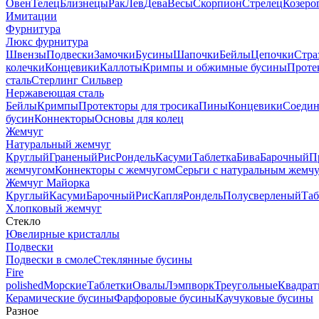
Овен
Телец
Близнецы
Рак
Лев
Дева
Весы
Скорпион
Стрелец
Козеро
Имитации
Фурнитура
Люкс фурнитура
Швензы
Подвески
Замочки
Бусины
Шапочки
Бейлы
Цепочки
Стра
колечки
Концевики
Каллоты
Кримпы и обжимные бусины
Проте
сталь
Стерлинг Сильвер
Нержавеющая сталь
Бейлы
Кримпы
Протекторы для тросика
Пины
Концевики
Соедин
бусин
Коннекторы
Основы для колец
Жемчуг
Натуральный жемчуг
Круглый
Граненый
Рис
Рондель
Касуми
Таблетка
Бива
Барочный
П
жемчугом
Коннекторы с жемчугом
Серьги с натуральным жемч
Жемчуг Майорка
Круглый
Касуми
Барочный
Рис
Капля
Рондель
Полусверленый
Таб
Хлопковый жемчуг
Стекло
Ювелирные кристаллы
Подвески
Подвески в смоле
Стеклянные бусины
Fire
polished
Морские
Таблетки
Овалы
Лэмпворк
Треугольные
Квадрат
Керамические бусины
Фарфоровые бусины
Каучуковые бусины
Разное