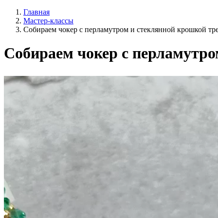
Главная
Мастер-классы
Собираем чокер с перламутром и стеклянной крошкой тр
Собираем чокер с перламутро