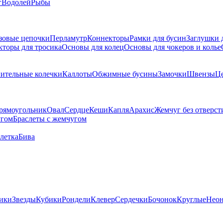
г
Водолей
Рыбы
зовые цепочки
Перламутр
Коннекторы
Рамки для бусин
Заглушки 
кторы для тросика
Основы для колец
Основы для чокеров и колье
ительные колечки
Каллоты
Обжимные бусины
Замочки
Швензы
Ц
рямоугольник
Овал
Сердце
Кеши
Капля
Арахис
Жемчуг без отверст
угом
Браслеты с жемчугом
летка
Бива
ики
Звезды
Кубики
Рондели
Клевер
Сердечки
Бочонок
Круглые
Нео