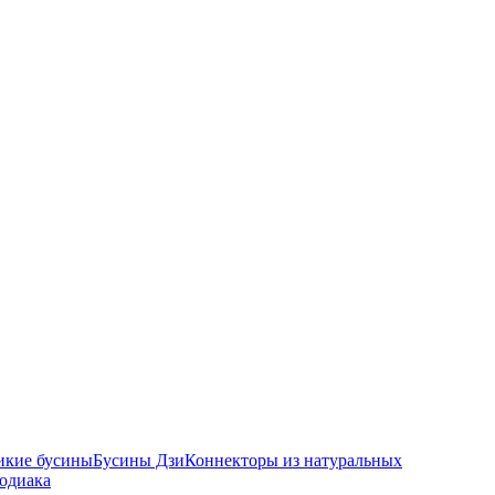
икие бусины
Бусины Дзи
Коннекторы из натуральных
зодиака