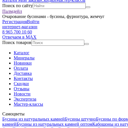
Каталог
Мои заказы
Скидки
Мастер-классы
Поиск по сайту
Палмдейл
Очарование бусинами - бусины, фурнитура, жемчуг
Регистрация
Войти
интернет-магазин
8 965 700 10 60
Отвечаем в MAX
Поиск товаров
Каталог
Минералы
Новинки
Оплата
Доставка
Контакты
Скидки
Отзывы
Новости
Экспертиза
Мастер-классы
Самоцветы
Бусины из натуральных камней
Бусины штучно
Бусины по фор
камней
Бусины из натуральных камней оптом
Кабошоны из нат