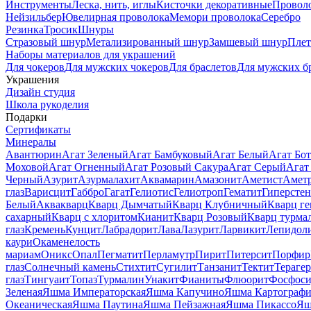
Инструменты
Леска, нить, иглы
Кисточки декоративные
Провол
Нейзильбер
Ювелирная проволока
Мемори проволока
Серебро
Резинка
Тросик
Шнуры
Стразовый шнур
Метализированный шнур
Замшевый шнур
Пле
Наборы материалов для украшений
Для чокеров
Для мужских чокеров
Для браслетов
Для мужских б
Украшения
Дизайн студия
Школа рукоделия
Подарки
Сертификаты
Минералы
Авантюрин
Агат Зеленый
Агат Бамбуковый
Агат Белый
Агат Бот
Моховой
Агат Огненный
Агат Розовый Сакура
Агат Серый
Агат
Черный
Азурит
Азурмалахит
Аквамарин
Амазонит
Аметист
Амет
глаз
Варисцит
Габбро
Гагат
Гелиотис
Гелиотроп
Гематит
Гиперстен
Белый
Аквакварц
Кварц Дымчатый
Кварц Клубничный
Кварц ге
сахарный
Кварц с хлоритом
Кианит
Кварц Розовый
Кварц турма
глаз
Кремень
Кунцит
Лабрадорит
Лава
Лазурит
Ларвикит
Лепидол
каури
Окаменелость
мариам
Оникс
Опал
Пегматит
Перламутр
Пирит
Питерсит
Порфир
глаз
Солнечный камень
Стихтит
Сугилит
Танзанит
Тектит
Тераге
глаз
Тингуаит
Топаз
Турмалин
Унакит
Фианиты
Флюорит
Фосфоси
Зеленая
Яшма Императорская
Яшма Капучино
Яшма Картографи
Океаническая
Яшма Паутина
Яшма Пейзажная
Яшма Пикассо
Яш