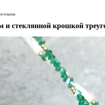
еугольник
м и стеклянной крошкой треу