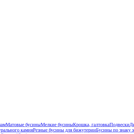
мам
Матовые бусины
Мелкие бусины
Крошка, галтовка
Подвески
Д
урального камня
Резные бусины для бижутерии
Бусины по знаку 