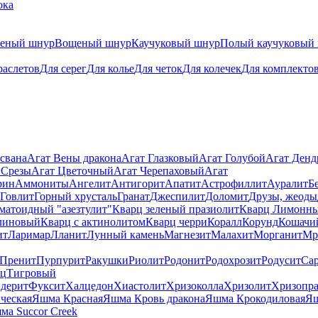
ока
теный шнур
Вощеный шнур
Каучуковый шнур
Полый каучуковый
раслетов
Для серег
Для колье
Для четок
Для колечек
Для комплекто
свана
Агат Вены дракона
Агат Глазковый
Агат Голубой
Агат Ден
 Срезы
Агат Цветочный
Агат Черепаховый
Агат
рин
Аммониты
Ангелит
Антигорит
Апатит
Астрофиллит
Ауралит
Б
Говлит
Горный хрусталь
Гранат
Джеспилит
Доломит
Друзы, жеоды
матоидный "азезтулит"
Кварц зеленый празиолит
Кварц Лимонн
линовый
Кварц с актинолитом
Кварц черри
Коралл
Корунд
Кошачи
ит
Ларимар
Лланит
Лунный камень
Магнезит
Малахит
Морганит
Мр
Пренит
Пурпурит
Ракушки
Риолит
Родонит
Родохрозит
Родусит
Са
рц
Тигровый
дерит
Фуксит
Халцедон
Хиастолит
Хризоколла
Хризолит
Хризопра
ческая
Яшма Красная
Яшма Кровь дракона
Яшма Крокодиловая
Яш
ма Succor Creek