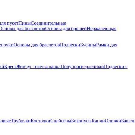
для пусет
Пины
Соединительные
Основы для браслетов
Основы для брошей
Нержавеющая
епочки
Основы для браслетов
Подвески
Бусины
Рамки для
ий
Крест
Жемчуг птичья лапка
Полупросверленный
Подвески с
новые
Трубочки
Косточки
Спейсеры
Биконусы
Капли
Оливки
Башен