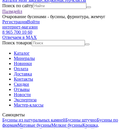
Каталог
Мои заказы
Скидки
Мастер-классы
Поиск по сайту
Палмдейл
Очарование бусинами - бусины, фурнитура, жемчуг
Регистрация
Войти
интернет-магазин
8 965 700 10 60
Отвечаем в MAX
Поиск товаров
Каталог
Минералы
Новинки
Оплата
Доставка
Контакты
Скидки
Отзывы
Новости
Экспертиза
Мастер-классы
Самоцветы
Бусины из натуральных камней
Бусины штучно
Бусины по
формам
Матовые бусины
Мелкие бусины
Крошка,