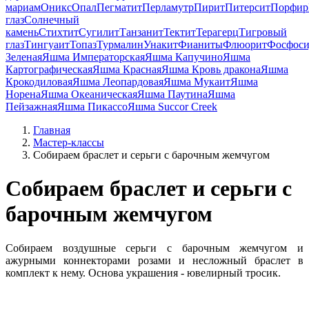
мариам
Оникс
Опал
Пегматит
Перламутр
Пирит
Питерсит
Порфир
глаз
Солнечный
камень
Стихтит
Сугилит
Танзанит
Тектит
Терагерц
Тигровый
глаз
Тингуаит
Топаз
Турмалин
Унакит
Фианиты
Флюорит
Фосфоси
Зеленая
Яшма Императорская
Яшма Капучино
Яшма
Картографическая
Яшма Красная
Яшма Кровь дракона
Яшма
Крокодиловая
Яшма Леопардовая
Яшма Мукаит
Яшма
Норена
Яшма Океаническая
Яшма Паутина
Яшма
Пейзажная
Яшма Пикассо
Яшма Succor Creek
Главная
Мастер-классы
Собираем браслет и серьги с барочным жемчугом
Собираем браслет и серьги с
барочным жемчугом
Собираем воздушные серьги с барочным жемчугом и
ажурными коннекторами розами и несложный браслет в
комплект к нему. Основа украшения - ювелирный тросик.