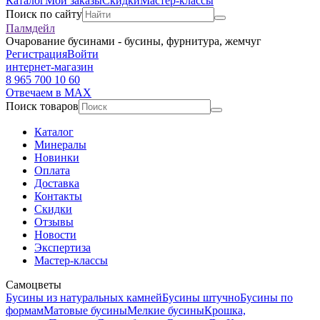
Каталог
Мои заказы
Скидки
Мастер-классы
Поиск по сайту
Палмдейл
Очарование бусинами - бусины, фурнитура, жемчуг
Регистрация
Войти
интернет-магазин
8 965 700 10 60
Отвечаем в MAX
Поиск товаров
Каталог
Минералы
Новинки
Оплата
Доставка
Контакты
Скидки
Отзывы
Новости
Экспертиза
Мастер-классы
Самоцветы
Бусины из натуральных камней
Бусины штучно
Бусины по
формам
Матовые бусины
Мелкие бусины
Крошка,