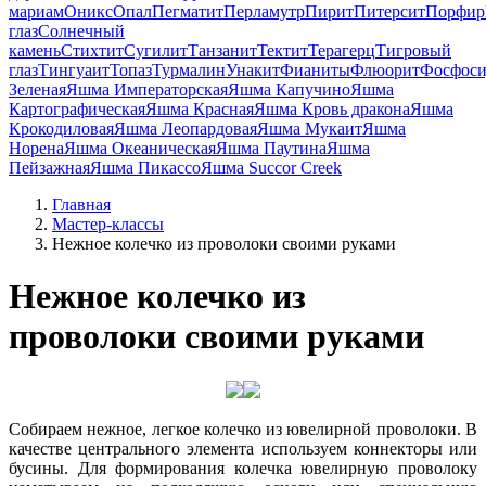
мариам
Оникс
Опал
Пегматит
Перламутр
Пирит
Питерсит
Порфир
глаз
Солнечный
камень
Стихтит
Сугилит
Танзанит
Тектит
Терагерц
Тигровый
глаз
Тингуаит
Топаз
Турмалин
Унакит
Фианиты
Флюорит
Фосфоси
Зеленая
Яшма Императорская
Яшма Капучино
Яшма
Картографическая
Яшма Красная
Яшма Кровь дракона
Яшма
Крокодиловая
Яшма Леопардовая
Яшма Мукаит
Яшма
Норена
Яшма Океаническая
Яшма Паутина
Яшма
Пейзажная
Яшма Пикассо
Яшма Succor Creek
Главная
Мастер-классы
Нежное колечко из проволоки своими руками
Нежное колечко из
проволоки своими руками
Собираем нежное, легкое колечко из ювелирной проволоки. В
качестве центрального элемента используем коннекторы или
бусины. Для формирования колечка ювелирную проволоку