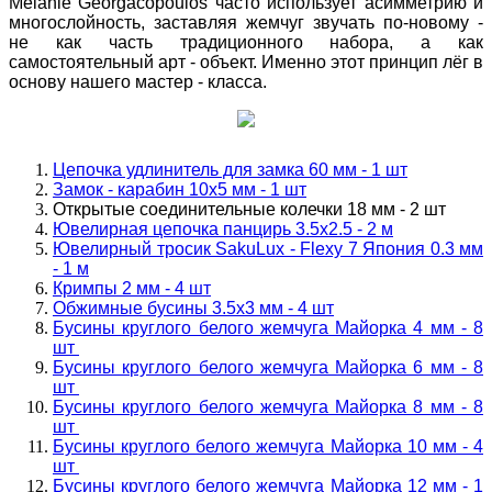
Melanie Georgacopoulos часто использует асимметрию и
многослойность, заставляя жемчуг звучать по-новому -
не как часть традиционного набора, а как
самостоятельный арт - объект. Именно этот принцип лёг в
основу нашего мастер - класса.
Цeпочка удлинитель для замка 60 мм - 1 шт
Замок - карабин 10x5 мм - 1 шт
Открытые соединительные колечки 18 мм - 2 шт
Ювелирная цепочка панцирь 3.5х2.5 - 2 м
Ювелирный тросик SakuLux - Flexy 7 Япония 0.3 мм
- 1 м
Кримпы 2 мм - 4 шт
Обжимные бусины 3.5x3 мм - 4 шт
Бусины круглого белого жемчуга Майорка 4 мм - 8
шт
Бусины круглого белого жемчуга Майорка 6 мм - 8
шт
Бусины круглого белого жемчуга Майорка 8 мм - 8
шт
Бусины круглого белого жемчуга Майорка 10 мм - 4
шт
Бусины круглого белого жемчуга Майорка 12 мм - 1