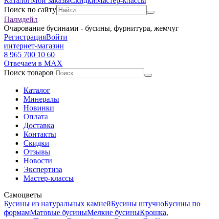
Каталог
Мои заказы
Скидки
Мастер-классы
Поиск по сайту
Палмдейл
Очарование бусинами - бусины, фурнитура, жемчуг
Регистрация
Войти
интернет-магазин
8 965 700 10 60
Отвечаем в MAX
Поиск товаров
Каталог
Минералы
Новинки
Оплата
Доставка
Контакты
Скидки
Отзывы
Новости
Экспертиза
Мастер-классы
Самоцветы
Бусины из натуральных камней
Бусины штучно
Бусины по
формам
Матовые бусины
Мелкие бусины
Крошка,