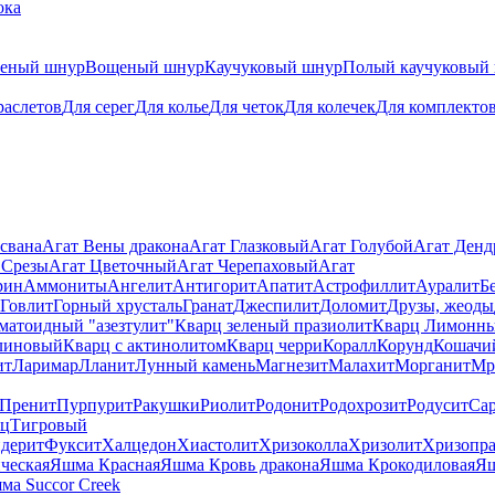
ока
теный шнур
Вощеный шнур
Каучуковый шнур
Полый каучуковый
раслетов
Для серег
Для колье
Для четок
Для колечек
Для комплекто
свана
Агат Вены дракона
Агат Глазковый
Агат Голубой
Агат Ден
 Срезы
Агат Цветочный
Агат Черепаховый
Агат
рин
Аммониты
Ангелит
Антигорит
Апатит
Астрофиллит
Ауралит
Б
Говлит
Горный хрусталь
Гранат
Джеспилит
Доломит
Друзы, жеоды
матоидный "азезтулит"
Кварц зеленый празиолит
Кварц Лимонн
линовый
Кварц с актинолитом
Кварц черри
Коралл
Корунд
Кошачи
ит
Ларимар
Лланит
Лунный камень
Магнезит
Малахит
Морганит
Мр
Пренит
Пурпурит
Ракушки
Риолит
Родонит
Родохрозит
Родусит
Са
рц
Тигровый
дерит
Фуксит
Халцедон
Хиастолит
Хризоколла
Хризолит
Хризопра
ческая
Яшма Красная
Яшма Кровь дракона
Яшма Крокодиловая
Яш
ма Succor Creek