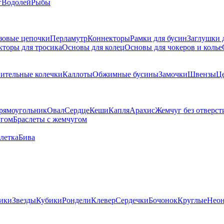
г
Водолей
Рыбы
зовые цепочки
Перламутр
Коннекторы
Рамки для бусин
Заглушки 
кторы для тросика
Основы для колец
Основы для чокеров и колье
ительные колечки
Каллоты
Обжимные бусины
Замочки
Швензы
Ц
рямоугольник
Овал
Сердце
Кеши
Капля
Арахис
Жемчуг без отверст
угом
Браслеты с жемчугом
летка
Бива
ики
Звезды
Кубики
Рондели
Клевер
Сердечки
Бочонок
Круглые
Нео