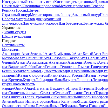
Инструменты
Леска, нить, иглы
Кисточки декоративные
Провол
Нейзильбер
Ювелирная проволока
Мемори проволока
Серебро
Резинка
Тросик
Шнуры
Стразовый шнур
Метализированный шнур
Замшевый шнур
Пле
Наборы материалов для украшений
Для чокеров
Для мужских чокеров
Для браслетов
Для мужских б
Украшения
Дизайн студия
Школа рукоделия
Подарки
Сертификаты
Минералы
Авантюрин
Агат Зеленый
Агат Бамбуковый
Агат Белый
Агат Бот
Моховой
Агат Огненный
Агат Розовый Сакура
Агат Серый
Агат
Черный
Азурит
Азурмалахит
Аквамарин
Амазонит
Аметист
Амет
глаз
Варисцит
Габбро
Гагат
Гелиотис
Гелиотроп
Гематит
Гиперстен
Белый
Аквакварц
Кварц Дымчатый
Кварц Клубничный
Кварц ге
сахарный
Кварц с хлоритом
Кианит
Кварц Розовый
Кварц турма
глаз
Кремень
Кунцит
Лабрадорит
Лава
Лазурит
Ларвикит
Лепидол
каури
Окаменелость
мариам
Оникс
Опал
Пегматит
Перламутр
Пирит
Питерсит
Порфир
глаз
Солнечный камень
Стихтит
Сугилит
Танзанит
Тектит
Тераге
глаз
Тингуаит
Топаз
Турмалин
Унакит
Фианиты
Флюорит
Фосфоси
Зеленая
Яшма Императорская
Яшма Капучино
Яшма Картографи
Океаническая
Яшма Паутина
Яшма Пейзажная
Яшма Пикассо
Яш