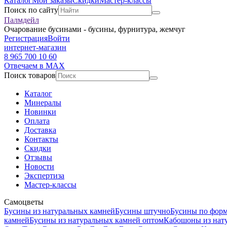
Каталог
Мои заказы
Скидки
Мастер-классы
Поиск по сайту
Палмдейл
Очарование бусинами - бусины, фурнитура, жемчуг
Регистрация
Войти
интернет-магазин
8 965 700 10 60
Отвечаем в MAX
Поиск товаров
Каталог
Минералы
Новинки
Оплата
Доставка
Контакты
Скидки
Отзывы
Новости
Экспертиза
Мастер-классы
Самоцветы
Бусины из натуральных камней
Бусины штучно
Бусины по фор
камней
Бусины из натуральных камней оптом
Кабошоны из нат