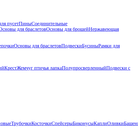
для пусет
Пины
Соединительные
Основы для браслетов
Основы для брошей
Нержавеющая
епочки
Основы для браслетов
Подвески
Бусины
Рамки для
ий
Крест
Жемчуг птичья лапка
Полупросверленный
Подвески с
новые
Трубочки
Косточки
Спейсеры
Биконусы
Капли
Оливки
Башен