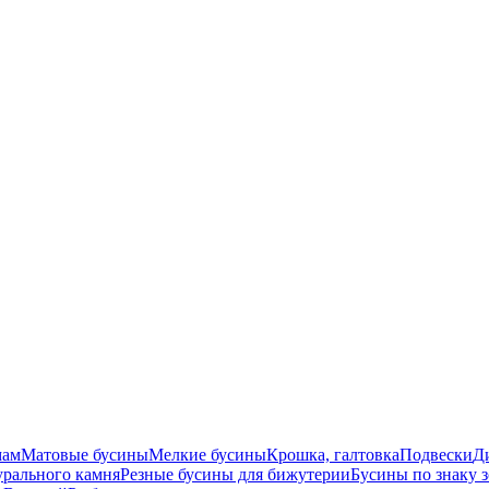
мам
Матовые бусины
Мелкие бусины
Крошка, галтовка
Подвески
Д
урального камня
Резные бусины для бижутерии
Бусины по знаку 