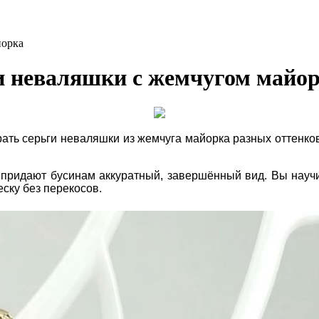
йорка
ги неваляшки с жемчугом майо
рать серьги неваляшки из жемчуга майорка разных оттенков
придают бусинам аккуратный, завершённый вид. Вы научи
ску без перекосов.