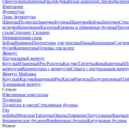
Овен
Телец
Близнецы
Рак
Лев
Дева
Весы
Скорпион
Стрелец
Козеро
Имитации
Фурнитура
Люкс фурнитура
Швензы
Подвески
Замочки
Бусины
Шапочки
Бейлы
Цепочки
Стра
колечки
Концевики
Каллоты
Кримпы и обжимные бусины
Проте
сталь
Стерлинг Сильвер
Нержавеющая сталь
Бейлы
Кримпы
Протекторы для тросика
Пины
Концевики
Соедин
бусин
Коннекторы
Основы для колец
Жемчуг
Натуральный жемчуг
Круглый
Граненый
Рис
Рондель
Касуми
Таблетка
Бива
Барочный
П
жемчугом
Коннекторы с жемчугом
Серьги с натуральным жемч
Жемчуг Майорка
Круглый
Касуми
Барочный
Рис
Капля
Рондель
Полусверленый
Таб
Хлопковый жемчуг
Стекло
Ювелирные кристаллы
Подвески
Подвески в смоле
Стеклянные бусины
Fire
polished
Морские
Таблетки
Овалы
Лэмпворк
Треугольные
Квадрат
Керамические бусины
Фарфоровые бусины
Каучуковые бусины
Разное