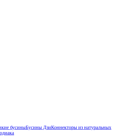
икие бусины
Бусины Дзи
Коннекторы из натуральных
зодиака