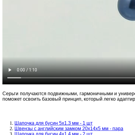
Серьги получаются подвижными, гармоничными и универсал
поможет освоить базовый принцип, который легко адаптир
Шапочка для бусин 5x1.3 мм - 1 шт
Швензы c английcким замкoм 20x14x5 мм - пара
Шапочка для бусин 4x1.4 мм - 2 шт