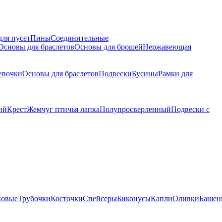
для пусет
Пины
Соединительные
Основы для браслетов
Основы для брошей
Нержавеющая
епочки
Основы для браслетов
Подвески
Бусины
Рамки для
ий
Крест
Жемчуг птичья лапка
Полупросверленный
Подвески с
новые
Трубочки
Косточки
Спейсеры
Биконусы
Капли
Оливки
Башен