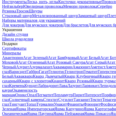
Инструменты
Леска, нить, иглы
Кисточки декоративные
Провол
Нейзильбер
Ювелирная проволока
Мемори проволока
Серебро
Резинка
Тросик
Шнуры
Стразовый шнур
Метализированный шнур
Замшевый шнур
Пле
Наборы материалов для украшений
Для чокеров
Для мужских чокеров
Для браслетов
Для мужских б
Украшения
Дизайн студия
Школа рукоделия
Подарки
Сертификаты
Минералы
Авантюрин
Агат Зеленый
Агат Бамбуковый
Агат Белый
Агат Бот
Моховой
Агат Огненный
Агат Розовый Сакура
Агат Серый
Агат
Черный
Азурит
Азурмалахит
Аквамарин
Амазонит
Аметист
Амет
глаз
Варисцит
Габбро
Гагат
Гелиотис
Гелиотроп
Гематит
Гиперстен
Белый
Аквакварц
Кварц Дымчатый
Кварц Клубничный
Кварц ге
сахарный
Кварц с хлоритом
Кианит
Кварц Розовый
Кварц турма
глаз
Кремень
Кунцит
Лабрадорит
Лава
Лазурит
Ларвикит
Лепидол
каури
Окаменелость
мариам
Оникс
Опал
Пегматит
Перламутр
Пирит
Питерсит
Порфир
глаз
Солнечный камень
Стихтит
Сугилит
Танзанит
Тектит
Тераге
глаз
Тингуаит
Топаз
Турмалин
Унакит
Фианиты
Флюорит
Фосфоси
Зеленая
Яшма Императорская
Яшма Капучино
Яшма Картографи
Океаническая
Яшма Паутина
Яшма Пейзажная
Яшма Пикассо
Яш