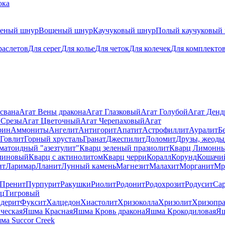
ока
теный шнур
Вощеный шнур
Каучуковый шнур
Полый каучуковый
раслетов
Для серег
Для колье
Для четок
Для колечек
Для комплекто
свана
Агат Вены дракона
Агат Глазковый
Агат Голубой
Агат Ден
 Срезы
Агат Цветочный
Агат Черепаховый
Агат
рин
Аммониты
Ангелит
Антигорит
Апатит
Астрофиллит
Ауралит
Б
Говлит
Горный хрусталь
Гранат
Джеспилит
Доломит
Друзы, жеоды
матоидный "азезтулит"
Кварц зеленый празиолит
Кварц Лимонн
линовый
Кварц с актинолитом
Кварц черри
Коралл
Корунд
Кошачи
ит
Ларимар
Лланит
Лунный камень
Магнезит
Малахит
Морганит
Мр
Пренит
Пурпурит
Ракушки
Риолит
Родонит
Родохрозит
Родусит
Са
рц
Тигровый
дерит
Фуксит
Халцедон
Хиастолит
Хризоколла
Хризолит
Хризопра
ческая
Яшма Красная
Яшма Кровь дракона
Яшма Крокодиловая
Яш
ма Succor Creek