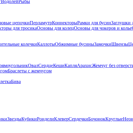
г
Водолей
Рыбы
зовые цепочки
Перламутр
Коннекторы
Рамки для бусин
Заглушки 
кторы для тросика
Основы для колец
Основы для чокеров и колье
ительные колечки
Каллоты
Обжимные бусины
Замочки
Швензы
Ц
рямоугольник
Овал
Сердце
Кеши
Капля
Арахис
Жемчуг без отверст
угом
Браслеты с жемчугом
летка
Бива
ики
Звезды
Кубики
Рондели
Клевер
Сердечки
Бочонок
Круглые
Нео