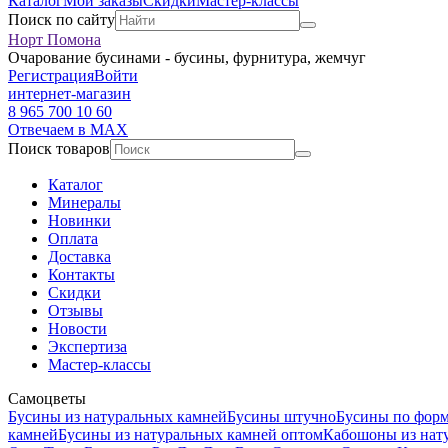
Каталог
Мои заказы
Скидки
Мастер-классы
Поиск по сайту
Норт Помона
Очарование бусинами - бусины, фурнитура, жемчуг
Регистрация
Войти
интернет-магазин
8 965 700 10 60
Отвечаем в MAX
Поиск товаров
Каталог
Минералы
Новинки
Оплата
Доставка
Контакты
Скидки
Отзывы
Новости
Экспертиза
Мастер-классы
Самоцветы
Бусины из натуральных камней
Бусины штучно
Бусины по фор
камней
Бусины из натуральных камней оптом
Кабошоны из нат