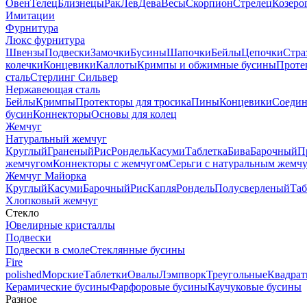
Овен
Телец
Близнецы
Рак
Лев
Дева
Весы
Скорпион
Стрелец
Козеро
Имитации
Фурнитура
Люкс фурнитура
Швензы
Подвески
Замочки
Бусины
Шапочки
Бейлы
Цепочки
Стра
колечки
Концевики
Каллоты
Кримпы и обжимные бусины
Проте
сталь
Стерлинг Сильвер
Нержавеющая сталь
Бейлы
Кримпы
Протекторы для тросика
Пины
Концевики
Соедин
бусин
Коннекторы
Основы для колец
Жемчуг
Натуральный жемчуг
Круглый
Граненый
Рис
Рондель
Касуми
Таблетка
Бива
Барочный
П
жемчугом
Коннекторы с жемчугом
Серьги с натуральным жемч
Жемчуг Майорка
Круглый
Касуми
Барочный
Рис
Капля
Рондель
Полусверленый
Таб
Хлопковый жемчуг
Стекло
Ювелирные кристаллы
Подвески
Подвески в смоле
Стеклянные бусины
Fire
polished
Морские
Таблетки
Овалы
Лэмпворк
Треугольные
Квадрат
Керамические бусины
Фарфоровые бусины
Каучуковые бусины
Разное