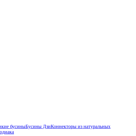
икие бусины
Бусины Дзи
Коннекторы из натуральных
зодиака