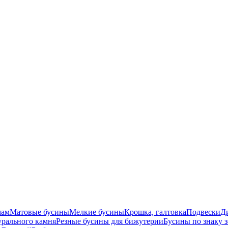
мам
Матовые бусины
Мелкие бусины
Крошка, галтовка
Подвески
Д
урального камня
Резные бусины для бижутерии
Бусины по знаку 