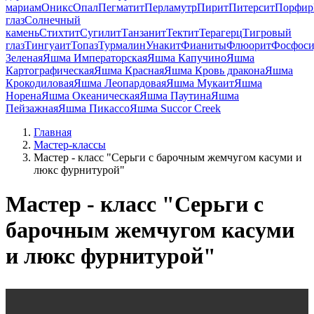
мариам
Оникс
Опал
Пегматит
Перламутр
Пирит
Питерсит
Порфир
глаз
Солнечный
камень
Стихтит
Сугилит
Танзанит
Тектит
Терагерц
Тигровый
глаз
Тингуаит
Топаз
Турмалин
Унакит
Фианиты
Флюорит
Фосфоси
Зеленая
Яшма Императорская
Яшма Капучино
Яшма
Картографическая
Яшма Красная
Яшма Кровь дракона
Яшма
Крокодиловая
Яшма Леопардовая
Яшма Мукаит
Яшма
Норена
Яшма Океаническая
Яшма Паутина
Яшма
Пейзажная
Яшма Пикассо
Яшма Succor Creek
Главная
Мастер-классы
Мастер - класс "Серьги с барочным жемчугом касуми и
люкс фурнитурой"
Мастер - класс "Серьги с
барочным жемчугом касуми
и люкс фурнитурой"