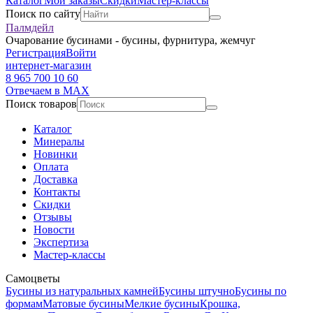
Каталог
Мои заказы
Скидки
Мастер-классы
Поиск по сайту
Палмдейл
Очарование бусинами - бусины, фурнитура, жемчуг
Регистрация
Войти
интернет-магазин
8 965 700 10 60
Отвечаем в MAX
Поиск товаров
Каталог
Минералы
Новинки
Оплата
Доставка
Контакты
Скидки
Отзывы
Новости
Экспертиза
Мастер-классы
Самоцветы
Бусины из натуральных камней
Бусины штучно
Бусины по
формам
Матовые бусины
Мелкие бусины
Крошка,