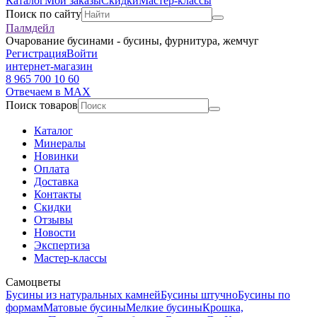
Каталог
Мои заказы
Скидки
Мастер-классы
Поиск по сайту
Палмдейл
Очарование бусинами - бусины, фурнитура, жемчуг
Регистрация
Войти
интернет-магазин
8 965 700 10 60
Отвечаем в MAX
Поиск товаров
Каталог
Минералы
Новинки
Оплата
Доставка
Контакты
Скидки
Отзывы
Новости
Экспертиза
Мастер-классы
Самоцветы
Бусины из натуральных камней
Бусины штучно
Бусины по
формам
Матовые бусины
Мелкие бусины
Крошка,