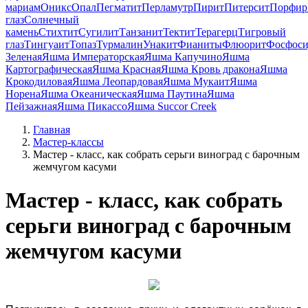
мариам
Оникс
Опал
Пегматит
Перламутр
Пирит
Питерсит
Порфир
глаз
Солнечный
камень
Стихтит
Сугилит
Танзанит
Тектит
Терагерц
Тигровый
глаз
Тингуаит
Топаз
Турмалин
Унакит
Фианиты
Флюорит
Фосфоси
Зеленая
Яшма Императорская
Яшма Капучино
Яшма
Картографическая
Яшма Красная
Яшма Кровь дракона
Яшма
Крокодиловая
Яшма Леопардовая
Яшма Мукаит
Яшма
Норена
Яшма Океаническая
Яшма Паутина
Яшма
Пейзажная
Яшма Пикассо
Яшма Succor Creek
Главная
Мастер-классы
Мастер - класс, как собрать серьги виноград с барочным
жемчугом касуми
Мастер - класс, как собрать
серьги виноград с барочным
жемчугом касуми