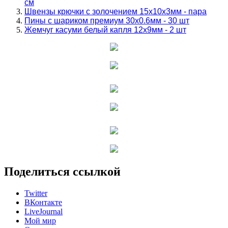
см
Швензы крючки с золочением 15x10x3мм - пара
Пины с шариком премиум 30x0.6мм - 30 шт
Жемчуг касуми белый капля 12x9мм - 2 шт
Поделиться ссылкой
Twitter
ВКонтакте
LiveJournal
Мой мир