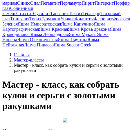
мариам
Оникс
Опал
Пегматит
Перламутр
Пирит
Питерсит
Порфир
глаз
Солнечный
камень
Стихтит
Сугилит
Танзанит
Тектит
Терагерц
Тигровый
глаз
Тингуаит
Топаз
Турмалин
Унакит
Фианиты
Флюорит
Фосфоси
Зеленая
Яшма Императорская
Яшма Капучино
Яшма
Картографическая
Яшма Красная
Яшма Кровь дракона
Яшма
Крокодиловая
Яшма Леопардовая
Яшма Мукаит
Яшма
Норена
Яшма Океаническая
Яшма Паутина
Яшма
Пейзажная
Яшма Пикассо
Яшма Succor Creek
Главная
Мастер-классы
Мастер - класс, как собрать кулон и серьги с золотыми
ракушками
Мастер - класс, как собрать
кулон и серьги с золотыми
ракушками