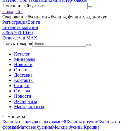
Каталог
Мои заказы
Скидки
Мастер-классы
Поиск по сайту
Палмдейл
Очарование бусинами - бусины, фурнитура, жемчуг
Регистрация
Войти
интернет-магазин
8 965 700 10 60
Отвечаем в MAX
Поиск товаров
Каталог
Минералы
Новинки
Оплата
Доставка
Контакты
Скидки
Отзывы
Новости
Экспертиза
Мастер-классы
Самоцветы
Бусины из натуральных камней
Бусины штучно
Бусины по
формам
Матовые бусины
Мелкие бусины
Крошка,