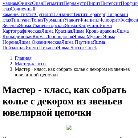
мариам
Оникс
Опал
Пегматит
Перламутр
Пирит
Питерсит
Порфир
глаз
Солнечный
камень
Стихтит
Сугилит
Танзанит
Тектит
Терагерц
Тигровый
глаз
Тингуаит
Топаз
Турмалин
Унакит
Фианиты
Флюорит
Фосфоси
Зеленая
Яшма Императорская
Яшма Капучино
Яшма
Картографическая
Яшма Красная
Яшма Кровь дракона
Яшма
Крокодиловая
Яшма Леопардовая
Яшма Мукаит
Яшма
Норена
Яшма Океаническая
Яшма Паутина
Яшма
Пейзажная
Яшма Пикассо
Яшма Succor Creek
Главная
Мастер-классы
Мастер - класс, как собрать колье с декором из звеньев
ювелирной цепочки
Мастер - класс, как собрать
колье с декором из звеньев
ювелирной цепочки