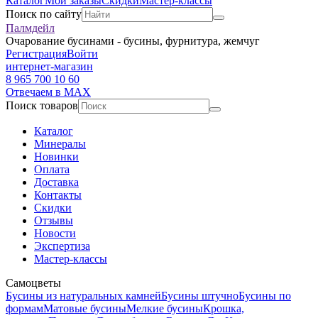
Каталог
Мои заказы
Скидки
Мастер-классы
Поиск по сайту
Палмдейл
Очарование бусинами - бусины, фурнитура, жемчуг
Регистрация
Войти
интернет-магазин
8 965 700 10 60
Отвечаем в MAX
Поиск товаров
Каталог
Минералы
Новинки
Оплата
Доставка
Контакты
Скидки
Отзывы
Новости
Экспертиза
Мастер-классы
Самоцветы
Бусины из натуральных камней
Бусины штучно
Бусины по
формам
Матовые бусины
Мелкие бусины
Крошка,