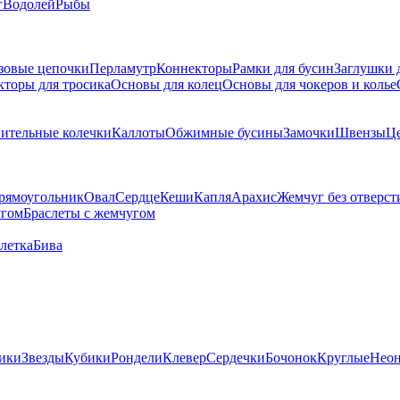
г
Водолей
Рыбы
зовые цепочки
Перламутр
Коннекторы
Рамки для бусин
Заглушки 
кторы для тросика
Основы для колец
Основы для чокеров и колье
ительные колечки
Каллоты
Обжимные бусины
Замочки
Швензы
Ц
рямоугольник
Овал
Сердце
Кеши
Капля
Арахис
Жемчуг без отверст
угом
Браслеты с жемчугом
летка
Бива
ики
Звезды
Кубики
Рондели
Клевер
Сердечки
Бочонок
Круглые
Нео