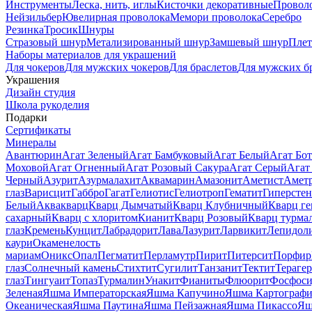
Инструменты
Леска, нить, иглы
Кисточки декоративные
Провол
Нейзильбер
Ювелирная проволока
Мемори проволока
Серебро
Резинка
Тросик
Шнуры
Стразовый шнур
Метализированный шнур
Замшевый шнур
Пле
Наборы материалов для украшений
Для чокеров
Для мужских чокеров
Для браслетов
Для мужских б
Украшения
Дизайн студия
Школа рукоделия
Подарки
Сертификаты
Минералы
Авантюрин
Агат Зеленый
Агат Бамбуковый
Агат Белый
Агат Бот
Моховой
Агат Огненный
Агат Розовый Сакура
Агат Серый
Агат
Черный
Азурит
Азурмалахит
Аквамарин
Амазонит
Аметист
Амет
глаз
Варисцит
Габбро
Гагат
Гелиотис
Гелиотроп
Гематит
Гиперстен
Белый
Аквакварц
Кварц Дымчатый
Кварц Клубничный
Кварц ге
сахарный
Кварц с хлоритом
Кианит
Кварц Розовый
Кварц турма
глаз
Кремень
Кунцит
Лабрадорит
Лава
Лазурит
Ларвикит
Лепидол
каури
Окаменелость
мариам
Оникс
Опал
Пегматит
Перламутр
Пирит
Питерсит
Порфир
глаз
Солнечный камень
Стихтит
Сугилит
Танзанит
Тектит
Тераге
глаз
Тингуаит
Топаз
Турмалин
Унакит
Фианиты
Флюорит
Фосфоси
Зеленая
Яшма Императорская
Яшма Капучино
Яшма Картографи
Океаническая
Яшма Паутина
Яшма Пейзажная
Яшма Пикассо
Яш