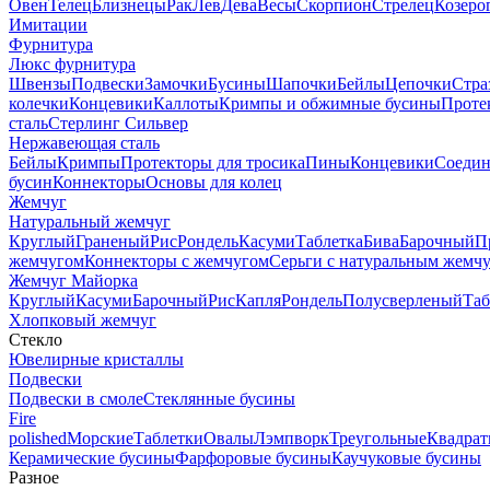
Овен
Телец
Близнецы
Рак
Лев
Дева
Весы
Скорпион
Стрелец
Козеро
Имитации
Фурнитура
Люкс фурнитура
Швензы
Подвески
Замочки
Бусины
Шапочки
Бейлы
Цепочки
Стра
колечки
Концевики
Каллоты
Кримпы и обжимные бусины
Проте
сталь
Стерлинг Сильвер
Нержавеющая сталь
Бейлы
Кримпы
Протекторы для тросика
Пины
Концевики
Соедин
бусин
Коннекторы
Основы для колец
Жемчуг
Натуральный жемчуг
Круглый
Граненый
Рис
Рондель
Касуми
Таблетка
Бива
Барочный
П
жемчугом
Коннекторы с жемчугом
Серьги с натуральным жемч
Жемчуг Майорка
Круглый
Касуми
Барочный
Рис
Капля
Рондель
Полусверленый
Таб
Хлопковый жемчуг
Стекло
Ювелирные кристаллы
Подвески
Подвески в смоле
Стеклянные бусины
Fire
polished
Морские
Таблетки
Овалы
Лэмпворк
Треугольные
Квадрат
Керамические бусины
Фарфоровые бусины
Каучуковые бусины
Разное