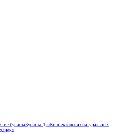
икие бусины
Бусины Дзи
Коннекторы из натуральных
зодиака