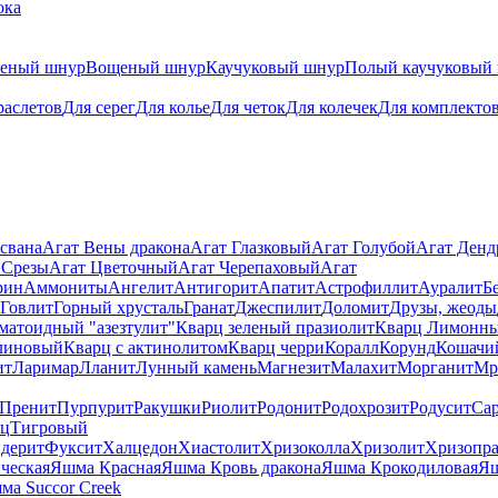
ока
теный шнур
Вощеный шнур
Каучуковый шнур
Полый каучуковый
раслетов
Для серег
Для колье
Для четок
Для колечек
Для комплекто
свана
Агат Вены дракона
Агат Глазковый
Агат Голубой
Агат Ден
 Срезы
Агат Цветочный
Агат Черепаховый
Агат
рин
Аммониты
Ангелит
Антигорит
Апатит
Астрофиллит
Ауралит
Б
Говлит
Горный хрусталь
Гранат
Джеспилит
Доломит
Друзы, жеоды
матоидный "азезтулит"
Кварц зеленый празиолит
Кварц Лимонн
линовый
Кварц с актинолитом
Кварц черри
Коралл
Корунд
Кошачи
ит
Ларимар
Лланит
Лунный камень
Магнезит
Малахит
Морганит
Мр
Пренит
Пурпурит
Ракушки
Риолит
Родонит
Родохрозит
Родусит
Са
рц
Тигровый
дерит
Фуксит
Халцедон
Хиастолит
Хризоколла
Хризолит
Хризопра
ческая
Яшма Красная
Яшма Кровь дракона
Яшма Крокодиловая
Яш
ма Succor Creek