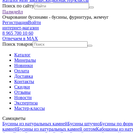
Каталог
Мои заказы
Скидки
Мастер-классы
Поиск по сайту
Палмдейл
Очарование бусинами - бусины, фурнитура, жемчуг
Регистрация
Войти
интернет-магазин
8 965 700 10 60
Отвечаем в MAX
Поиск товаров
Каталог
Минералы
Новинки
Оплата
Доставка
Контакты
Скидки
Отзывы
Новости
Экспертиза
Мастер-классы
Самоцветы
Бусины из натуральных камней
Бусины штучно
Бусины по фор
камней
Бусины из натуральных камней оптом
Кабошоны из нат