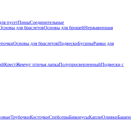
для пусет
Пины
Соединительные
Основы для браслетов
Основы для брошей
Нержавеющая
епочки
Основы для браслетов
Подвески
Бусины
Рамки для
ий
Крест
Жемчуг птичья лапка
Полупросверленный
Подвески с
новые
Трубочки
Косточки
Спейсеры
Биконусы
Капли
Оливки
Башен