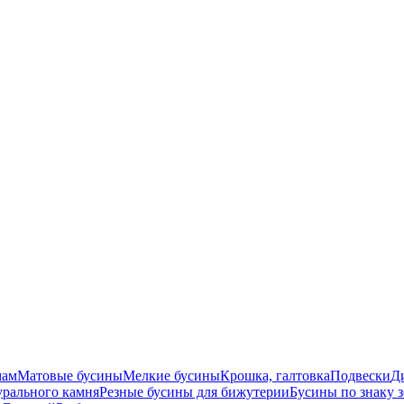
мам
Матовые бусины
Мелкие бусины
Крошка, галтовка
Подвески
Д
урального камня
Резные бусины для бижутерии
Бусины по знаку 