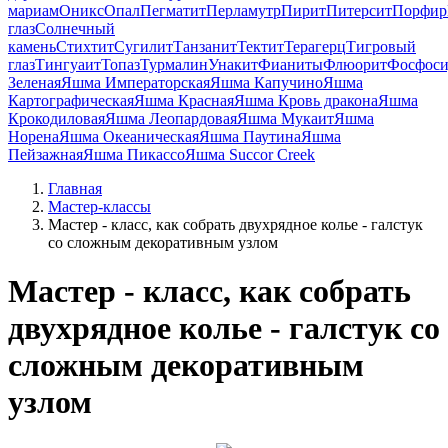
мариам
Оникс
Опал
Пегматит
Перламутр
Пирит
Питерсит
Порфир
глаз
Солнечный
камень
Стихтит
Сугилит
Танзанит
Тектит
Терагерц
Тигровый
глаз
Тингуаит
Топаз
Турмалин
Унакит
Фианиты
Флюорит
Фосфоси
Зеленая
Яшма Императорская
Яшма Капучино
Яшма
Картографическая
Яшма Красная
Яшма Кровь дракона
Яшма
Крокодиловая
Яшма Леопардовая
Яшма Мукаит
Яшма
Норена
Яшма Океаническая
Яшма Паутина
Яшма
Пейзажная
Яшма Пикассо
Яшма Succor Creek
Главная
Мастер-классы
Мастер - класс, как собрать двухрядное колье - галстук
со сложным декоративным узлом
Мастер - класс, как собрать
двухрядное колье - галстук со
сложным декоративным
узлом