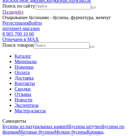
Каталог
Мои заказы
Скидки
Мастер-классы
Поиск по сайту
Палмдейл
Очарование бусинами - бусины, фурнитура, жемчуг
Регистрация
Войти
интернет-магазин
8 965 700 10 60
Отвечаем в MAX
Поиск товаров
Каталог
Минералы
Новинки
Оплата
Доставка
Контакты
Скидки
Отзывы
Новости
Экспертиза
Мастер-классы
Самоцветы
Бусины из натуральных камней
Бусины штучно
Бусины по
формам
Матовые бусины
Мелкие бусины
Крошка,