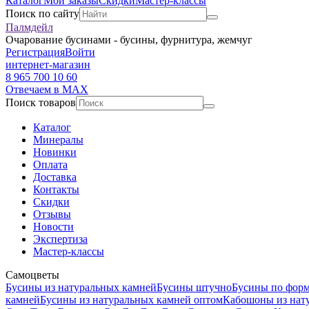
Каталог
Мои заказы
Скидки
Мастер-классы
Поиск по сайту
Палмдейл
Очарование бусинами - бусины, фурнитура, жемчуг
Регистрация
Войти
интернет-магазин
8 965 700 10 60
Отвечаем в MAX
Поиск товаров
Каталог
Минералы
Новинки
Оплата
Доставка
Контакты
Скидки
Отзывы
Новости
Экспертиза
Мастер-классы
Самоцветы
Бусины из натуральных камней
Бусины штучно
Бусины по фор
камней
Бусины из натуральных камней оптом
Кабошоны из нат