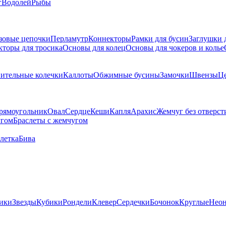
г
Водолей
Рыбы
зовые цепочки
Перламутр
Коннекторы
Рамки для бусин
Заглушки 
кторы для тросика
Основы для колец
Основы для чокеров и колье
ительные колечки
Каллоты
Обжимные бусины
Замочки
Швензы
Ц
рямоугольник
Овал
Сердце
Кеши
Капля
Арахис
Жемчуг без отверст
угом
Браслеты с жемчугом
летка
Бива
ики
Звезды
Кубики
Рондели
Клевер
Сердечки
Бочонок
Круглые
Нео