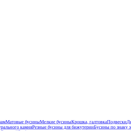
мам
Матовые бусины
Мелкие бусины
Крошка, галтовка
Подвески
Д
урального камня
Резные бусины для бижутерии
Бусины по знаку 