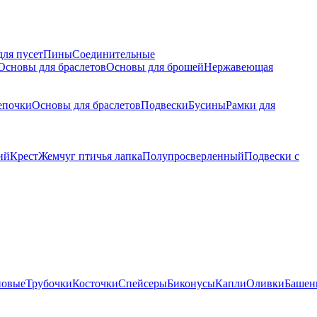
для пусет
Пины
Соединительные
Основы для браслетов
Основы для брошей
Нержавеющая
епочки
Основы для браслетов
Подвески
Бусины
Рамки для
ий
Крест
Жемчуг птичья лапка
Полупросверленный
Подвески с
новые
Трубочки
Косточки
Спейсеры
Биконусы
Капли
Оливки
Башен