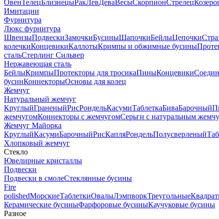
Овен
Телец
Близнецы
Рак
Лев
Дева
Весы
Скорпион
Стрелец
Козеро
Имитации
Фурнитура
Люкс фурнитура
Швензы
Подвески
Замочки
Бусины
Шапочки
Бейлы
Цепочки
Стра
колечки
Концевики
Каллоты
Кримпы и обжимные бусины
Проте
сталь
Стерлинг Сильвер
Нержавеющая сталь
Бейлы
Кримпы
Протекторы для тросика
Пины
Концевики
Соедин
бусин
Коннекторы
Основы для колец
Жемчуг
Натуральный жемчуг
Круглый
Граненый
Рис
Рондель
Касуми
Таблетка
Бива
Барочный
П
жемчугом
Коннекторы с жемчугом
Серьги с натуральным жемч
Жемчуг Майорка
Круглый
Касуми
Барочный
Рис
Капля
Рондель
Полусверленый
Таб
Хлопковый жемчуг
Стекло
Ювелирные кристаллы
Подвески
Подвески в смоле
Стеклянные бусины
Fire
polished
Морские
Таблетки
Овалы
Лэмпворк
Треугольные
Квадрат
Керамические бусины
Фарфоровые бусины
Каучуковые бусины
Разное