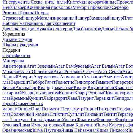
Инструменты
Леска, нить, иглы
Кисточки декоративные
Провол
Нейзильбер
Ювелирная проволока
Мемори проволока
Серебро
Резинка
Тросик
Шнуры
Стразовый шнур
Метализированный шнур
Замшевый шнур
Пле
Наборы материалов для украшений
Для чокеров
Для мужских чокеров
Для браслетов
Для мужских б
Украшения
Дизайн студия
Школа рукоделия
Подарки
Сертификаты
Минералы
Авантюрин
Агат Зеленый
Агат Бамбуковый
Агат Белый
Агат Бот
Моховой
Агат Огненный
Агат Розовый Сакура
Агат Серый
Агат
Черный
Азурит
Азурмалахит
Аквамарин
Амазонит
Аметист
Амет
глаз
Варисцит
Габбро
Гагат
Гелиотис
Гелиотроп
Гематит
Гиперстен
Белый
Аквакварц
Кварц Дымчатый
Кварц Клубничный
Кварц ге
сахарный
Кварц с хлоритом
Кианит
Кварц Розовый
Кварц турма
глаз
Кремень
Кунцит
Лабрадорит
Лава
Лазурит
Ларвикит
Лепидол
каури
Окаменелость
мариам
Оникс
Опал
Пегматит
Перламутр
Пирит
Питерсит
Порфир
глаз
Солнечный камень
Стихтит
Сугилит
Танзанит
Тектит
Тераге
глаз
Тингуаит
Топаз
Турмалин
Унакит
Фианиты
Флюорит
Фосфоси
Зеленая
Яшма Императорская
Яшма Капучино
Яшма Картографи
Океаническая
Яшма Паутина
Яшма Пейзажная
Яшма Пикассо
Яш