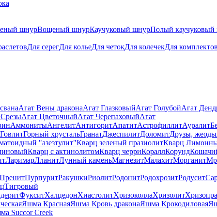
ока
теный шнур
Вощеный шнур
Каучуковый шнур
Полый каучуковый
раслетов
Для серег
Для колье
Для четок
Для колечек
Для комплекто
свана
Агат Вены дракона
Агат Глазковый
Агат Голубой
Агат Ден
 Срезы
Агат Цветочный
Агат Черепаховый
Агат
рин
Аммониты
Ангелит
Антигорит
Апатит
Астрофиллит
Ауралит
Б
Говлит
Горный хрусталь
Гранат
Джеспилит
Доломит
Друзы, жеоды
матоидный "азезтулит"
Кварц зеленый празиолит
Кварц Лимонн
линовый
Кварц с актинолитом
Кварц черри
Коралл
Корунд
Кошачи
ит
Ларимар
Лланит
Лунный камень
Магнезит
Малахит
Морганит
Мр
Пренит
Пурпурит
Ракушки
Риолит
Родонит
Родохрозит
Родусит
Са
рц
Тигровый
дерит
Фуксит
Халцедон
Хиастолит
Хризоколла
Хризолит
Хризопра
ческая
Яшма Красная
Яшма Кровь дракона
Яшма Крокодиловая
Яш
ма Succor Creek