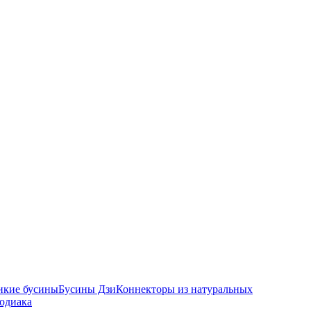
икие бусины
Бусины Дзи
Коннекторы из натуральных
зодиака