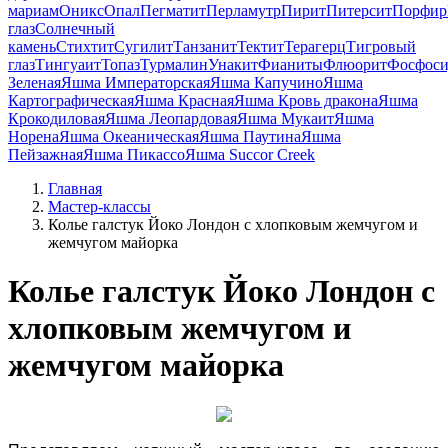
мариам
Оникс
Опал
Пегматит
Перламутр
Пирит
Питерсит
Порфир
глаз
Солнечный
камень
Стихтит
Сугилит
Танзанит
Тектит
Терагерц
Тигровый
глаз
Тингуаит
Топаз
Турмалин
Унакит
Фианиты
Флюорит
Фосфоси
Зеленая
Яшма Императорская
Яшма Капучино
Яшма
Картографическая
Яшма Красная
Яшма Кровь дракона
Яшма
Крокодиловая
Яшма Леопардовая
Яшма Мукаит
Яшма
Норена
Яшма Океаническая
Яшма Паутина
Яшма
Пейзажная
Яшма Пикассо
Яшма Succor Creek
Главная
Мастер-классы
Колье галстук Йоко Лондон с хлопковым жемчугом и
жемчугом майорка
Колье галстук Йоко Лондон с
хлопковым жемчугом и
жемчугом майорка