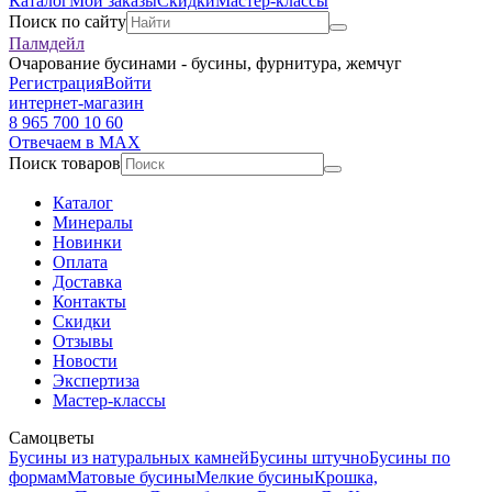
Каталог
Мои заказы
Скидки
Мастер-классы
Поиск по сайту
Палмдейл
Очарование бусинами - бусины, фурнитура, жемчуг
Регистрация
Войти
интернет-магазин
8 965 700 10 60
Отвечаем в MAX
Поиск товаров
Каталог
Минералы
Новинки
Оплата
Доставка
Контакты
Скидки
Отзывы
Новости
Экспертиза
Мастер-классы
Самоцветы
Бусины из натуральных камней
Бусины штучно
Бусины по
формам
Матовые бусины
Мелкие бусины
Крошка,