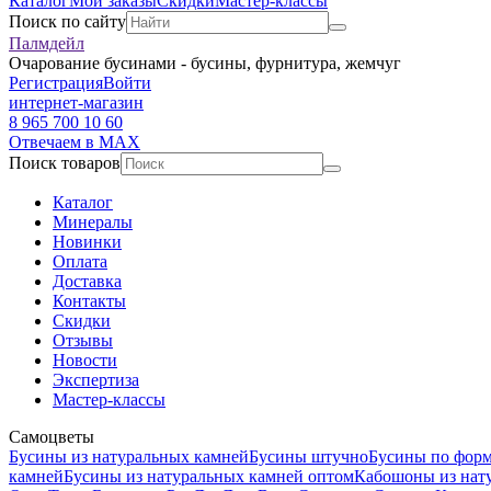
Каталог
Мои заказы
Скидки
Мастер-классы
Поиск по сайту
Палмдейл
Очарование бусинами - бусины, фурнитура, жемчуг
Регистрация
Войти
интернет-магазин
8 965 700 10 60
Отвечаем в MAX
Поиск товаров
Каталог
Минералы
Новинки
Оплата
Доставка
Контакты
Скидки
Отзывы
Новости
Экспертиза
Мастер-классы
Самоцветы
Бусины из натуральных камней
Бусины штучно
Бусины по фор
камней
Бусины из натуральных камней оптом
Кабошоны из нат