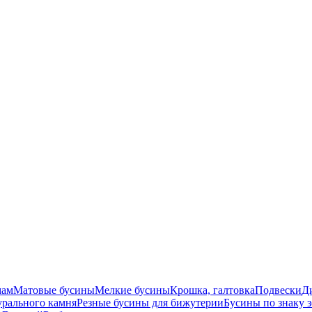
мам
Матовые бусины
Мелкие бусины
Крошка, галтовка
Подвески
Д
урального камня
Резные бусины для бижутерии
Бусины по знаку 