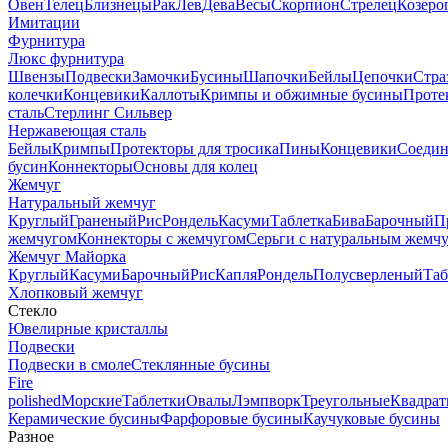
Овен
Телец
Близнецы
Рак
Лев
Дева
Весы
Скорпион
Стрелец
Козеро
Имитации
Фурнитура
Люкс фурнитура
Швензы
Подвески
Замочки
Бусины
Шапочки
Бейлы
Цепочки
Стра
колечки
Концевики
Каллоты
Кримпы и обжимные бусины
Проте
сталь
Стерлинг Сильвер
Нержавеющая сталь
Бейлы
Кримпы
Протекторы для тросика
Пины
Концевики
Соедин
бусин
Коннекторы
Основы для колец
Жемчуг
Натуральный жемчуг
Круглый
Граненый
Рис
Рондель
Касуми
Таблетка
Бива
Барочный
П
жемчугом
Коннекторы с жемчугом
Серьги с натуральным жемч
Жемчуг Майорка
Круглый
Касуми
Барочный
Рис
Капля
Рондель
Полусверленый
Таб
Хлопковый жемчуг
Стекло
Ювелирные кристаллы
Подвески
Подвески в смоле
Стеклянные бусины
Fire
polished
Морские
Таблетки
Овалы
Лэмпворк
Треугольные
Квадрат
Керамические бусины
Фарфоровые бусины
Каучуковые бусины
Разное