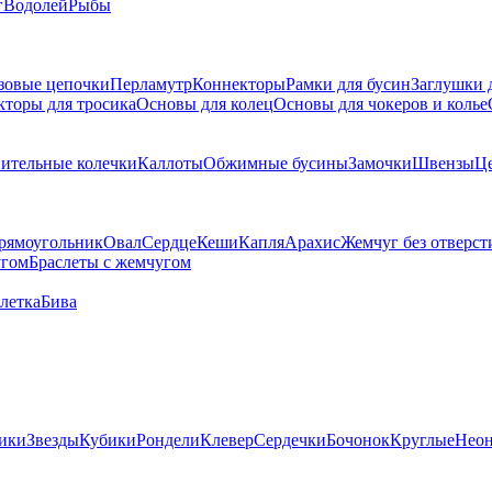
г
Водолей
Рыбы
зовые цепочки
Перламутр
Коннекторы
Рамки для бусин
Заглушки 
кторы для тросика
Основы для колец
Основы для чокеров и колье
ительные колечки
Каллоты
Обжимные бусины
Замочки
Швензы
Ц
рямоугольник
Овал
Сердце
Кеши
Капля
Арахис
Жемчуг без отверст
угом
Браслеты с жемчугом
летка
Бива
ики
Звезды
Кубики
Рондели
Клевер
Сердечки
Бочонок
Круглые
Нео