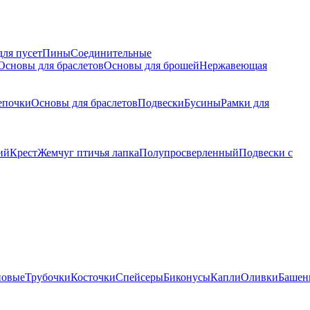
для пусет
Пины
Соединительные
Основы для браслетов
Основы для брошей
Нержавеющая
епочки
Основы для браслетов
Подвески
Бусины
Рамки для
ий
Крест
Жемчуг птичья лапка
Полупросверленный
Подвески с
новые
Трубочки
Косточки
Спейсеры
Биконусы
Капли
Оливки
Башен