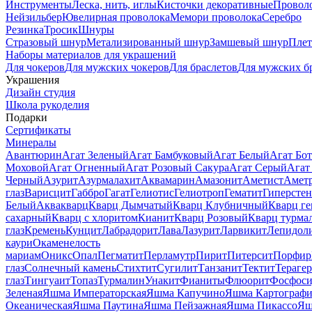
Инструменты
Леска, нить, иглы
Кисточки декоративные
Провол
Нейзильбер
Ювелирная проволока
Мемори проволока
Серебро
Резинка
Тросик
Шнуры
Стразовый шнур
Метализированный шнур
Замшевый шнур
Пле
Наборы материалов для украшений
Для чокеров
Для мужских чокеров
Для браслетов
Для мужских б
Украшения
Дизайн студия
Школа рукоделия
Подарки
Сертификаты
Минералы
Авантюрин
Агат Зеленый
Агат Бамбуковый
Агат Белый
Агат Бот
Моховой
Агат Огненный
Агат Розовый Сакура
Агат Серый
Агат
Черный
Азурит
Азурмалахит
Аквамарин
Амазонит
Аметист
Амет
глаз
Варисцит
Габбро
Гагат
Гелиотис
Гелиотроп
Гематит
Гиперстен
Белый
Аквакварц
Кварц Дымчатый
Кварц Клубничный
Кварц ге
сахарный
Кварц с хлоритом
Кианит
Кварц Розовый
Кварц турма
глаз
Кремень
Кунцит
Лабрадорит
Лава
Лазурит
Ларвикит
Лепидол
каури
Окаменелость
мариам
Оникс
Опал
Пегматит
Перламутр
Пирит
Питерсит
Порфир
глаз
Солнечный камень
Стихтит
Сугилит
Танзанит
Тектит
Тераге
глаз
Тингуаит
Топаз
Турмалин
Унакит
Фианиты
Флюорит
Фосфоси
Зеленая
Яшма Императорская
Яшма Капучино
Яшма Картографи
Океаническая
Яшма Паутина
Яшма Пейзажная
Яшма Пикассо
Яш