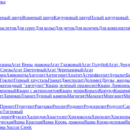
ока
теный шнур
Вощеный шнур
Каучуковый шнур
Полый каучуковый
раслетов
Для серег
Для колье
Для четок
Для колечек
Для комплекто
свана
Агат Вены дракона
Агат Глазковый
Агат Голубой
Агат Ден
 Срезы
Агат Цветочный
Агат Черепаховый
Агат
рин
Аммониты
Ангелит
Антигорит
Апатит
Астрофиллит
Ауралит
Б
Говлит
Горный хрусталь
Гранат
Джеспилит
Доломит
Друзы, жеоды
матоидный "азезтулит"
Кварц зеленый празиолит
Кварц Лимонн
линовый
Кварц с актинолитом
Кварц черри
Коралл
Корунд
Кошачи
ит
Ларимар
Лланит
Лунный камень
Магнезит
Малахит
Морганит
Мр
Пренит
Пурпурит
Ракушки
Риолит
Родонит
Родохрозит
Родусит
Са
рц
Тигровый
дерит
Фуксит
Халцедон
Хиастолит
Хризоколла
Хризолит
Хризопра
ческая
Яшма Красная
Яшма Кровь дракона
Яшма Крокодиловая
Яш
ма Succor Creek