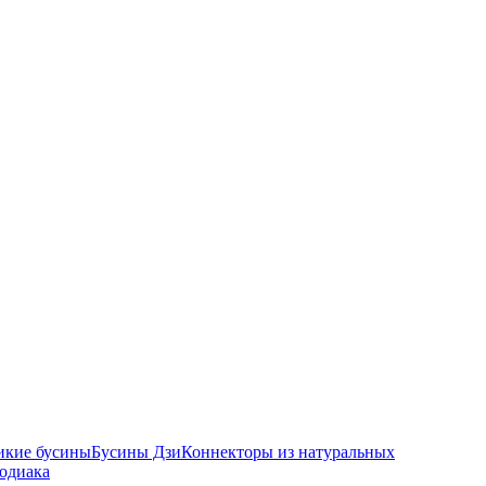
икие бусины
Бусины Дзи
Коннекторы из натуральных
зодиака