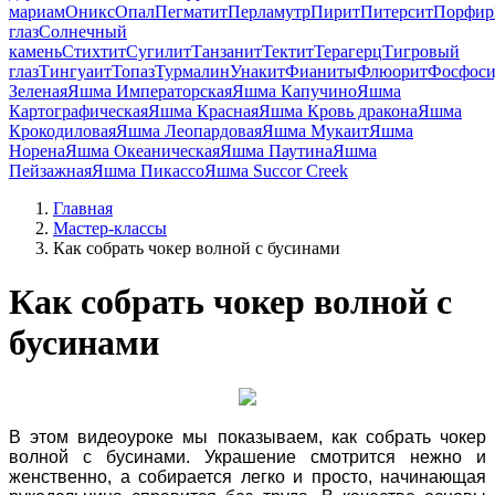
мариам
Оникс
Опал
Пегматит
Перламутр
Пирит
Питерсит
Порфир
глаз
Солнечный
камень
Стихтит
Сугилит
Танзанит
Тектит
Терагерц
Тигровый
глаз
Тингуаит
Топаз
Турмалин
Унакит
Фианиты
Флюорит
Фосфоси
Зеленая
Яшма Императорская
Яшма Капучино
Яшма
Картографическая
Яшма Красная
Яшма Кровь дракона
Яшма
Крокодиловая
Яшма Леопардовая
Яшма Мукаит
Яшма
Норена
Яшма Океаническая
Яшма Паутина
Яшма
Пейзажная
Яшма Пикассо
Яшма Succor Creek
Главная
Мастер-классы
Как собрать чокер волной с бусинами
Как собрать чокер волной с
бусинами
В этом видеоуроке мы показываем, как собрать чокер
волной с бусинами. Украшение смотрится нежно и
женственно, а собирается легко и просто, начинающая