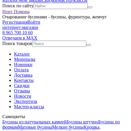
Каталог
Мои заказы
Скидки
Мастер-классы
Поиск по сайту
Норт Помона
Очарование бусинами - бусины, фурнитура, жемчуг
Регистрация
Войти
интернет-магазин
8 965 700 10 60
Отвечаем в MAX
Поиск товаров
Каталог
Минералы
Новинки
Оплата
Доставка
Контакты
Скидки
Отзывы
Новости
Экспертиза
Мастер-классы
Самоцветы
Бусины из натуральных камней
Бусины штучно
Бусины по
формам
Матовые бусины
Мелкие бусины
Крошка,