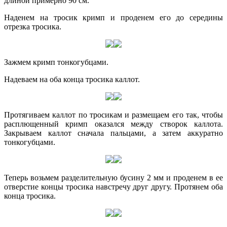
длиной примерно 90 см.
Наденем на тросик кримп и проденем его до середины
отрезка тросика.
Зажмем кримп тонкогубцами.
Надеваем на оба конца тросика каллот.
Протягиваем каллот по тросикам и размещаем его так, чтобы
расплющенный кримп оказался между створок каллота.
Закрываем каллот сначала пальцами, а затем аккуратно
тонкогубцами.
Теперь возьмем разделительную бусину 2 мм и проденем в ее
отверстие концы тросика навстречу друг другу. Протянем оба
конца тросика.