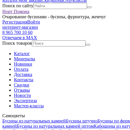
Каталог
Мои заказы
Скидки
Мастер-классы
Поиск по сайту
Норт Помона
Очарование бусинами - бусины, фурнитура, жемчуг
Регистрация
Войти
интернет-магазин
8 965 700 10 60
Отвечаем в MAX
Поиск товаров
Каталог
Минералы
Новинки
Оплата
Доставка
Контакты
Скидки
Отзывы
Новости
Экспертиза
Мастер-классы
Самоцветы
Бусины из натуральных камней
Бусины штучно
Бусины по фор
камней
Бусины из натуральных камней оптом
Кабошоны из нат