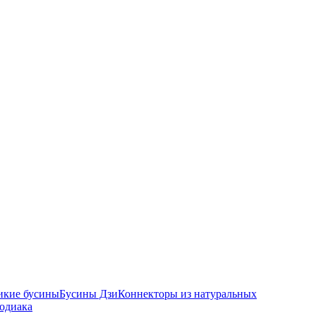
икие бусины
Бусины Дзи
Коннекторы из натуральных
зодиака