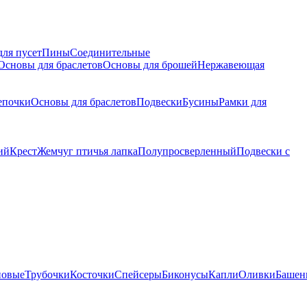
для пусет
Пины
Соединительные
Основы для браслетов
Основы для брошей
Нержавеющая
епочки
Основы для браслетов
Подвески
Бусины
Рамки для
ий
Крест
Жемчуг птичья лапка
Полупросверленный
Подвески с
новые
Трубочки
Косточки
Спейсеры
Биконусы
Капли
Оливки
Башен