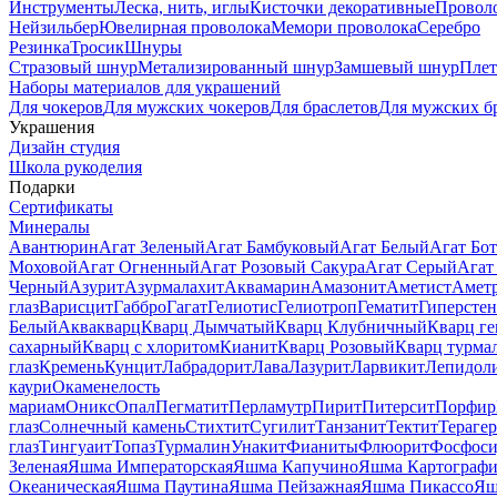
Инструменты
Леска, нить, иглы
Кисточки декоративные
Провол
Нейзильбер
Ювелирная проволока
Мемори проволока
Серебро
Резинка
Тросик
Шнуры
Стразовый шнур
Метализированный шнур
Замшевый шнур
Пле
Наборы материалов для украшений
Для чокеров
Для мужских чокеров
Для браслетов
Для мужских б
Украшения
Дизайн студия
Школа рукоделия
Подарки
Сертификаты
Минералы
Авантюрин
Агат Зеленый
Агат Бамбуковый
Агат Белый
Агат Бот
Моховой
Агат Огненный
Агат Розовый Сакура
Агат Серый
Агат
Черный
Азурит
Азурмалахит
Аквамарин
Амазонит
Аметист
Амет
глаз
Варисцит
Габбро
Гагат
Гелиотис
Гелиотроп
Гематит
Гиперстен
Белый
Аквакварц
Кварц Дымчатый
Кварц Клубничный
Кварц ге
сахарный
Кварц с хлоритом
Кианит
Кварц Розовый
Кварц турма
глаз
Кремень
Кунцит
Лабрадорит
Лава
Лазурит
Ларвикит
Лепидол
каури
Окаменелость
мариам
Оникс
Опал
Пегматит
Перламутр
Пирит
Питерсит
Порфир
глаз
Солнечный камень
Стихтит
Сугилит
Танзанит
Тектит
Тераге
глаз
Тингуаит
Топаз
Турмалин
Унакит
Фианиты
Флюорит
Фосфоси
Зеленая
Яшма Императорская
Яшма Капучино
Яшма Картографи
Океаническая
Яшма Паутина
Яшма Пейзажная
Яшма Пикассо
Яш