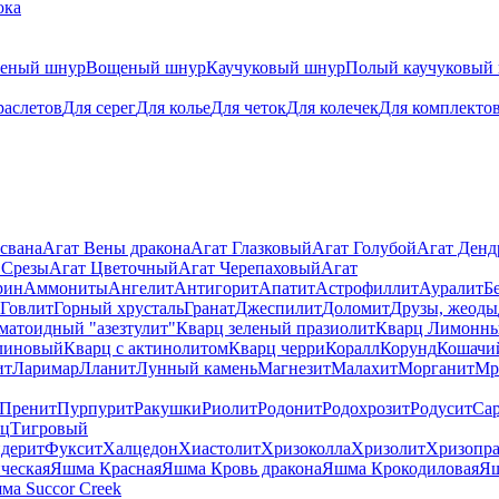
ока
теный шнур
Вощеный шнур
Каучуковый шнур
Полый каучуковый
раслетов
Для серег
Для колье
Для четок
Для колечек
Для комплекто
свана
Агат Вены дракона
Агат Глазковый
Агат Голубой
Агат Ден
 Срезы
Агат Цветочный
Агат Черепаховый
Агат
рин
Аммониты
Ангелит
Антигорит
Апатит
Астрофиллит
Ауралит
Б
Говлит
Горный хрусталь
Гранат
Джеспилит
Доломит
Друзы, жеоды
матоидный "азезтулит"
Кварц зеленый празиолит
Кварц Лимонн
линовый
Кварц с актинолитом
Кварц черри
Коралл
Корунд
Кошачи
ит
Ларимар
Лланит
Лунный камень
Магнезит
Малахит
Морганит
Мр
Пренит
Пурпурит
Ракушки
Риолит
Родонит
Родохрозит
Родусит
Са
рц
Тигровый
дерит
Фуксит
Халцедон
Хиастолит
Хризоколла
Хризолит
Хризопра
ческая
Яшма Красная
Яшма Кровь дракона
Яшма Крокодиловая
Яш
ма Succor Creek