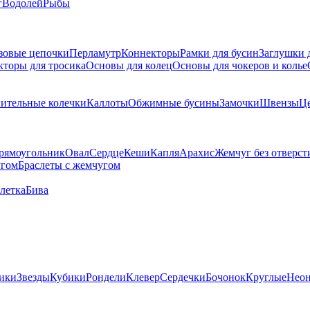
г
Водолей
Рыбы
зовые цепочки
Перламутр
Коннекторы
Рамки для бусин
Заглушки 
кторы для тросика
Основы для колец
Основы для чокеров и колье
ительные колечки
Каллоты
Обжимные бусины
Замочки
Швензы
Ц
рямоугольник
Овал
Сердце
Кеши
Капля
Арахис
Жемчуг без отверст
угом
Браслеты с жемчугом
летка
Бива
ики
Звезды
Кубики
Рондели
Клевер
Сердечки
Бочонок
Круглые
Нео