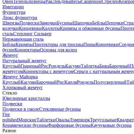
Овен
Телец
Близнецы
Рак
Лев
Дева
Весы
Скорпион
Стрелец
Козеро
Имитации
Фурнитура
Люкс фурнитура
Швензы
Подвески
Замочки
Бусины
Шапочки
Бейлы
Цепочки
Стра
колечки
Концевики
Каллоты
Кримпы и обжимные бусины
Проте
сталь
Стерлинг Сильвер
Нержавеющая сталь
Бейлы
Кримпы
Протекторы для тросика
Пины
Концевики
Соедин
бусин
Коннекторы
Основы для колец
Жемчуг
Натуральный жемчуг
Круглый
Граненый
Рис
Рондель
Касуми
Таблетка
Бива
Барочный
П
жемчугом
Коннекторы с жемчугом
Серьги с натуральным жемч
Жемчуг Майорка
Круглый
Касуми
Барочный
Рис
Капля
Рондель
Полусверленый
Таб
Хлопковый жемчуг
Стекло
Ювелирные кристаллы
Подвески
Подвески в смоле
Стеклянные бусины
Fire
polished
Морские
Таблетки
Овалы
Лэмпворк
Треугольные
Квадрат
Керамические бусины
Фарфоровые бусины
Каучуковые бусины
Разное