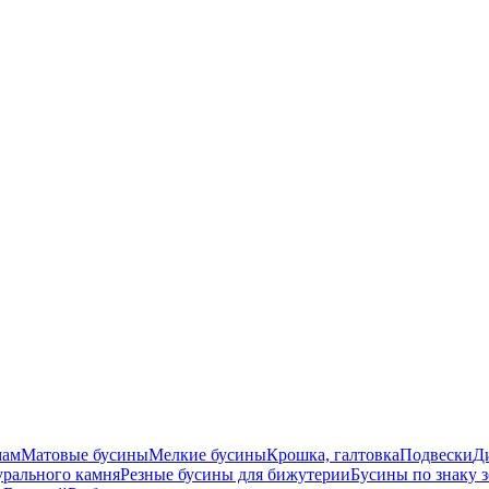
мам
Матовые бусины
Мелкие бусины
Крошка, галтовка
Подвески
Д
урального камня
Резные бусины для бижутерии
Бусины по знаку 