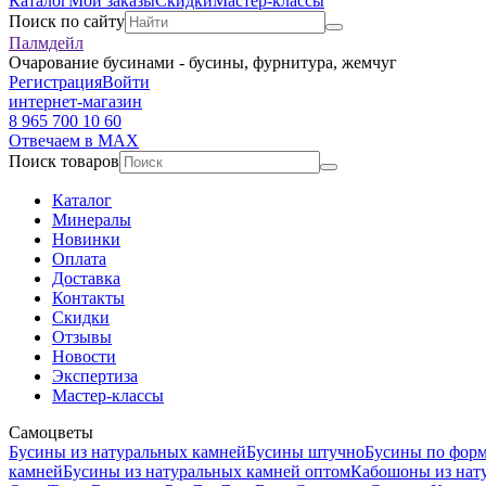
Каталог
Мои заказы
Скидки
Мастер-классы
Поиск по сайту
Палмдейл
Очарование бусинами - бусины, фурнитура, жемчуг
Регистрация
Войти
интернет-магазин
8 965 700 10 60
Отвечаем в MAX
Поиск товаров
Каталог
Минералы
Новинки
Оплата
Доставка
Контакты
Скидки
Отзывы
Новости
Экспертиза
Мастер-классы
Самоцветы
Бусины из натуральных камней
Бусины штучно
Бусины по фор
камней
Бусины из натуральных камней оптом
Кабошоны из нат