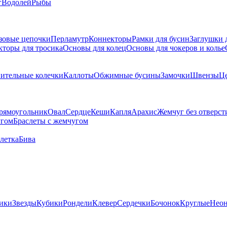
г
Водолей
Рыбы
зовые цепочки
Перламутр
Коннекторы
Рамки для бусин
Заглушки 
кторы для тросика
Основы для колец
Основы для чокеров и колье
ительные колечки
Каллоты
Обжимные бусины
Замочки
Швензы
Ц
рямоугольник
Овал
Сердце
Кеши
Капля
Арахис
Жемчуг без отверст
угом
Браслеты с жемчугом
летка
Бива
ики
Звезды
Кубики
Рондели
Клевер
Сердечки
Бочонок
Круглые
Нео