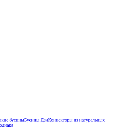
икие бусины
Бусины Дзи
Коннекторы из натуральных
зодиака