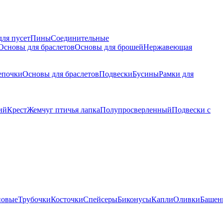
для пусет
Пины
Соединительные
Основы для браслетов
Основы для брошей
Нержавеющая
епочки
Основы для браслетов
Подвески
Бусины
Рамки для
ий
Крест
Жемчуг птичья лапка
Полупросверленный
Подвески с
новые
Трубочки
Косточки
Спейсеры
Биконусы
Капли
Оливки
Башен