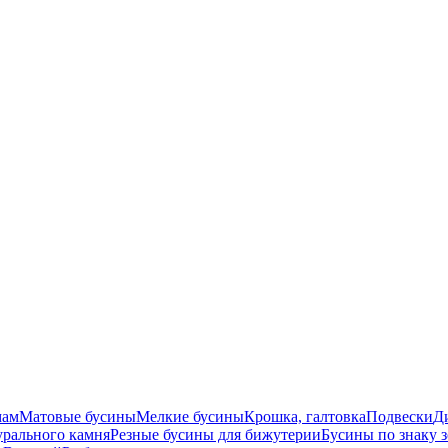
мам
Матовые бусины
Мелкие бусины
Крошка, галтовка
Подвески
Д
урального камня
Резные бусины для бижутерии
Бусины по знаку 