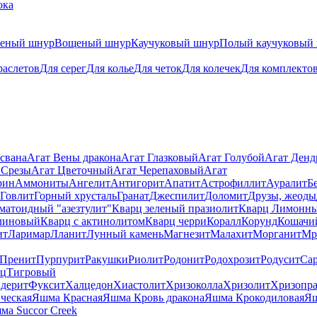
ока
теный шнур
Вощеный шнур
Каучуковый шнур
Полый каучуковый
раслетов
Для серег
Для колье
Для четок
Для колечек
Для комплекто
свана
Агат Вены дракона
Агат Глазковый
Агат Голубой
Агат Ден
 Срезы
Агат Цветочный
Агат Черепаховый
Агат
рин
Аммониты
Ангелит
Антигорит
Апатит
Астрофиллит
Ауралит
Б
Говлит
Горный хрусталь
Гранат
Джеспилит
Доломит
Друзы, жеоды
матоидный "азезтулит"
Кварц зеленый празиолит
Кварц Лимонн
линовый
Кварц с актинолитом
Кварц черри
Коралл
Корунд
Кошачи
ит
Ларимар
Лланит
Лунный камень
Магнезит
Малахит
Морганит
Мр
Пренит
Пурпурит
Ракушки
Риолит
Родонит
Родохрозит
Родусит
Са
рц
Тигровый
дерит
Фуксит
Халцедон
Хиастолит
Хризоколла
Хризолит
Хризопра
ческая
Яшма Красная
Яшма Кровь дракона
Яшма Крокодиловая
Яш
ма Succor Creek