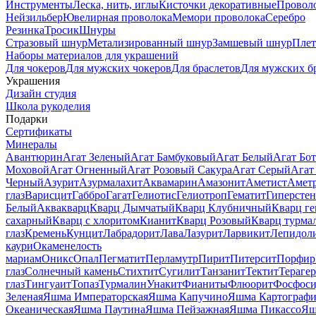
Инструменты
Леска, нить, иглы
Кисточки декоративные
Провол
Нейзильбер
Ювелирная проволока
Мемори проволока
Серебро
Резинка
Тросик
Шнуры
Стразовый шнур
Метализированный шнур
Замшевый шнур
Пле
Наборы материалов для украшений
Для чокеров
Для мужских чокеров
Для браслетов
Для мужских б
Украшения
Дизайн студия
Школа рукоделия
Подарки
Сертификаты
Минералы
Авантюрин
Агат Зеленый
Агат Бамбуковый
Агат Белый
Агат Бот
Моховой
Агат Огненный
Агат Розовый Сакура
Агат Серый
Агат
Черный
Азурит
Азурмалахит
Аквамарин
Амазонит
Аметист
Амет
глаз
Варисцит
Габбро
Гагат
Гелиотис
Гелиотроп
Гематит
Гиперстен
Белый
Аквакварц
Кварц Дымчатый
Кварц Клубничный
Кварц ге
сахарный
Кварц с хлоритом
Кианит
Кварц Розовый
Кварц турма
глаз
Кремень
Кунцит
Лабрадорит
Лава
Лазурит
Ларвикит
Лепидол
каури
Окаменелость
мариам
Оникс
Опал
Пегматит
Перламутр
Пирит
Питерсит
Порфир
глаз
Солнечный камень
Стихтит
Сугилит
Танзанит
Тектит
Тераге
глаз
Тингуаит
Топаз
Турмалин
Унакит
Фианиты
Флюорит
Фосфоси
Зеленая
Яшма Императорская
Яшма Капучино
Яшма Картографи
Океаническая
Яшма Паутина
Яшма Пейзажная
Яшма Пикассо
Яш