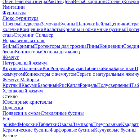
Овен
Телец
Близнецы
Рак
Лев
Дева
Весы
Скорпион
Стрелец
Козеро
Имитации
Фурнитура
Люкс фурнитура
Швензы
Подвески
Замочки
Бусины
Шапочки
Бейлы
Цепочки
Стра
колечки
Концевики
Каллоты
Кримпы и обжимные бусины
Проте
сталь
Стерлинг Сильвер
Нержавеющая сталь
Бейлы
Кримпы
Протекторы для тросика
Пины
Концевики
Соедин
бусин
Коннекторы
Основы для колец
Жемчуг
Натуральный жемчуг
Круглый
Граненый
Рис
Рондель
Касуми
Таблетка
Бива
Барочный
П
жемчугом
Коннекторы с жемчугом
Серьги с натуральным жемч
Жемчуг Майорка
Круглый
Касуми
Барочный
Рис
Капля
Рондель
Полусверленый
Таб
Хлопковый жемчуг
Стекло
Ювелирные кристаллы
Подвески
Подвески в смоле
Стеклянные бусины
Fire
polished
Морские
Таблетки
Овалы
Лэмпворк
Треугольные
Квадрат
Керамические бусины
Фарфоровые бусины
Каучуковые бусины
Разное