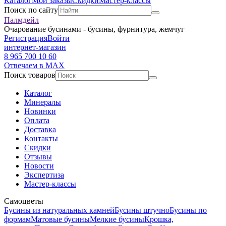
Каталог
Мои заказы
Скидки
Мастер-классы
Поиск по сайту
Палмдейл
Очарование бусинами - бусины, фурнитура, жемчуг
Регистрация
Войти
интернет-магазин
8 965 700 10 60
Отвечаем в MAX
Поиск товаров
Каталог
Минералы
Новинки
Оплата
Доставка
Контакты
Скидки
Отзывы
Новости
Экспертиза
Мастер-классы
Самоцветы
Бусины из натуральных камней
Бусины штучно
Бусины по
формам
Матовые бусины
Мелкие бусины
Крошка,