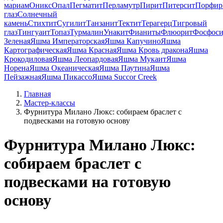
мариам
Оникс
Опал
Пегматит
Перламутр
Пирит
Питерсит
Порфир
глаз
Солнечный
камень
Стихтит
Сугилит
Танзанит
Тектит
Терагерц
Тигровый
глаз
Тингуаит
Топаз
Турмалин
Унакит
Фианиты
Флюорит
Фосфоси
Зеленая
Яшма Императорская
Яшма Капучино
Яшма
Картографическая
Яшма Красная
Яшма Кровь дракона
Яшма
Крокодиловая
Яшма Леопардовая
Яшма Мукаит
Яшма
Норена
Яшма Океаническая
Яшма Паутина
Яшма
Пейзажная
Яшма Пикассо
Яшма Succor Creek
Главная
Мастер-классы
Фурнитура Милано Люкс: собираем браслет с
подвесками на готовую основу
Фурнитура Милано Люкс:
собираем браслет с
подвесками на готовую
основу