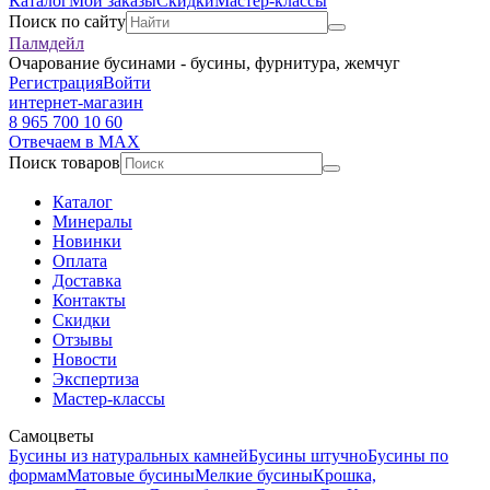
Каталог
Мои заказы
Скидки
Мастер-классы
Поиск по сайту
Палмдейл
Очарование бусинами - бусины, фурнитура, жемчуг
Регистрация
Войти
интернет-магазин
8 965 700 10 60
Отвечаем в MAX
Поиск товаров
Каталог
Минералы
Новинки
Оплата
Доставка
Контакты
Скидки
Отзывы
Новости
Экспертиза
Мастер-классы
Самоцветы
Бусины из натуральных камней
Бусины штучно
Бусины по
формам
Матовые бусины
Мелкие бусины
Крошка,