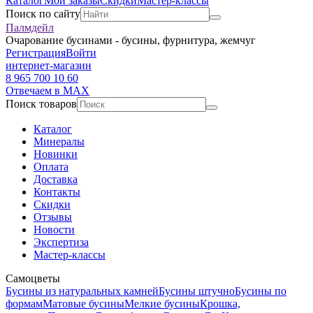
Каталог
Мои заказы
Скидки
Мастер-классы
Поиск по сайту
Палмдейл
Очарование бусинами - бусины, фурнитура, жемчуг
Регистрация
Войти
интернет-магазин
8 965 700 10 60
Отвечаем в MAX
Поиск товаров
Каталог
Минералы
Новинки
Оплата
Доставка
Контакты
Скидки
Отзывы
Новости
Экспертиза
Мастер-классы
Самоцветы
Бусины из натуральных камней
Бусины штучно
Бусины по
формам
Матовые бусины
Мелкие бусины
Крошка,