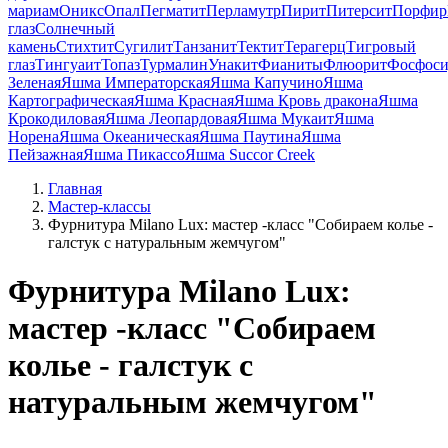
мариам
Оникс
Опал
Пегматит
Перламутр
Пирит
Питерсит
Порфир
глаз
Солнечный
камень
Стихтит
Сугилит
Танзанит
Тектит
Терагерц
Тигровый
глаз
Тингуаит
Топаз
Турмалин
Унакит
Фианиты
Флюорит
Фосфоси
Зеленая
Яшма Императорская
Яшма Капучино
Яшма
Картографическая
Яшма Красная
Яшма Кровь дракона
Яшма
Крокодиловая
Яшма Леопардовая
Яшма Мукаит
Яшма
Норена
Яшма Океаническая
Яшма Паутина
Яшма
Пейзажная
Яшма Пикассо
Яшма Succor Creek
Главная
Мастер-классы
Фурнитура Milano Lux: мастер -класс "Собираем колье -
галстук с натуральным жемчугом"
Фурнитура Milano Lux:
мастер -класс "Собираем
колье - галстук с
натуральным жемчугом"