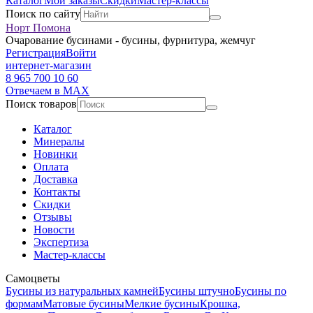
Каталог
Мои заказы
Скидки
Мастер-классы
Поиск по сайту
Норт Помона
Очарование бусинами - бусины, фурнитура, жемчуг
Регистрация
Войти
интернет-магазин
8 965 700 10 60
Отвечаем в MAX
Поиск товаров
Каталог
Минералы
Новинки
Оплата
Доставка
Контакты
Скидки
Отзывы
Новости
Экспертиза
Мастер-классы
Самоцветы
Бусины из натуральных камней
Бусины штучно
Бусины по
формам
Матовые бусины
Мелкие бусины
Крошка,