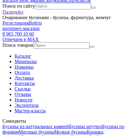
Каталог
Мои заказы
Скидки
Мастер-классы
Поиск по сайту
Палмдейл
Очарование бусинами - бусины, фурнитура, жемчуг
Регистрация
Войти
интернет-магазин
8 965 700 10 60
Отвечаем в MAX
Поиск товаров
Каталог
Минералы
Новинки
Оплата
Доставка
Контакты
Скидки
Отзывы
Новости
Экспертиза
Мастер-классы
Самоцветы
Бусины из натуральных камней
Бусины штучно
Бусины по
формам
Матовые бусины
Мелкие бусины
Крошка,