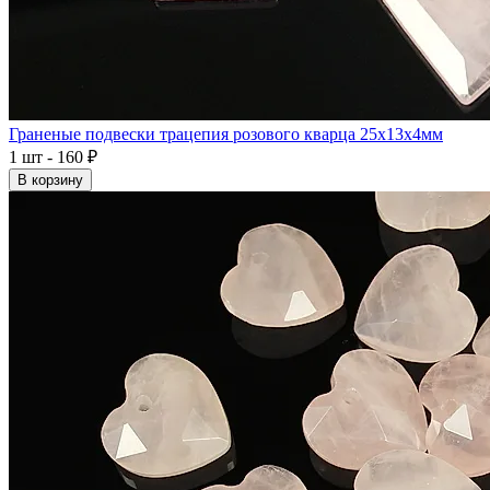
Граненые подвески трацепия розового кварца 25x13x4мм
1 шт - 160 ₽
В корзину