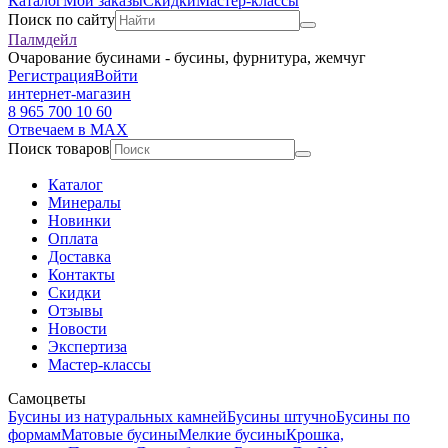
Каталог
Мои заказы
Скидки
Мастер-классы
Поиск по сайту
Палмдейл
Очарование бусинами - бусины, фурнитура, жемчуг
Регистрация
Войти
интернет-магазин
8 965 700 10 60
Отвечаем в MAX
Поиск товаров
Каталог
Минералы
Новинки
Оплата
Доставка
Контакты
Скидки
Отзывы
Новости
Экспертиза
Мастер-классы
Самоцветы
Бусины из натуральных камней
Бусины штучно
Бусины по
формам
Матовые бусины
Мелкие бусины
Крошка,