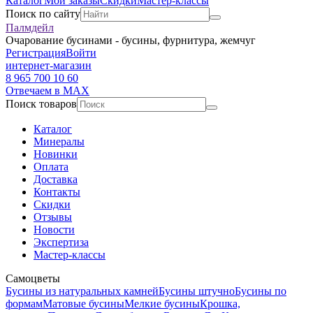
Каталог
Мои заказы
Скидки
Мастер-классы
Поиск по сайту
Палмдейл
Очарование бусинами - бусины, фурнитура, жемчуг
Регистрация
Войти
интернет-магазин
8 965 700 10 60
Отвечаем в MAX
Поиск товаров
Каталог
Минералы
Новинки
Оплата
Доставка
Контакты
Скидки
Отзывы
Новости
Экспертиза
Мастер-классы
Самоцветы
Бусины из натуральных камней
Бусины штучно
Бусины по
формам
Матовые бусины
Мелкие бусины
Крошка,