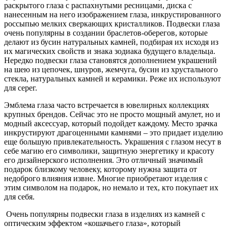
раскрытого глаза с распахнутыми ресницами, диска с
нанесенным на него изображением глаза, инкрустированного
россыпью мелких сверкающих кристалликов. Подвески глаза
очень популярны в создании браслетов-оберегов, которые
делают из бусин натуральных камней, подбирая их исходя из
их магических свойств и знака зодиака будущего владельца.
Нередко подвески глаза становятся дополнением украшений
на шею из цепочек, шнуров, жемчуга, бусин из хрустального
стекла, натуральных камней и керамики. Реже их используют
для серег.
Эмблема глаза часто встречается в ювелирных коллекциях
крупных брендов. Сейчас это не просто мощный амулет, но и
модный аксессуар, который подойдет каждому. Место зрачка
инкрустируют драгоценными камнями – это придает изделию
еще большую привлекательность. Украшения с глазом несут в
себе магию его символики, защитную энергетику и красоту
его дизайнерского исполнения. Это отличный значимый
подарок близкому человеку, которому нужна защита от
недоброго влияния извне. Многие приобретают изделия с
этим символом на подарок, но немало и тех, кто покупает их
для себя.
Очень популярны подвески глаза в изделиях из камней с
оптическим эффектом «кошачьего глаза», который