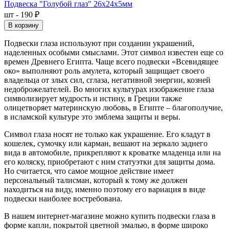
Подвеска "Голубой глаз" 26x24x5мм
шт - 190 ₽
В корзину
Подвески глаза используют при создании украшений,
наделенных особыми смыслами. Этот символ известен еще со
времен Древнего Египта. Чаще всего подвески «Всевидящее
око» выполняют роль амулета, который защищает своего
владельца от злых сил, сглаза, негативной энергии, козней
недоброжелателей. Во многих культурах изображение глаза
символизирует мудрость и истину, в Греции также
олицетворяет материнскую любовь, в Египте – благополучие,
в исламской культуре это эмблема защиты и веры.
Символ глаза носят не только как украшение. Его кладут в
кошелек, сумочку или карман, вешают на зеркало заднего
вида в автомобиле, прикрепляют к кроватке младенца или на
его коляску, приобретают с ним статуэтки для защиты дома.
Но считается, что самое мощное действие имеет
персональный талисман, который к тому же должен
находиться на виду, именно поэтому его вариация в виде
подвески наиболее востребована.
В нашем интернет-магазине можно купить подвески глаза в
форме капли, покрытой цветной эмалью, в форме широко