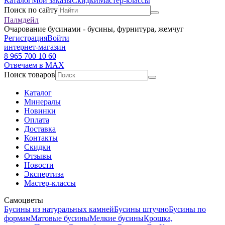
Каталог
Мои заказы
Скидки
Мастер-классы
Поиск по сайту
Палмдейл
Очарование бусинами - бусины, фурнитура, жемчуг
Регистрация
Войти
интернет-магазин
8 965 700 10 60
Отвечаем в MAX
Поиск товаров
Каталог
Минералы
Новинки
Оплата
Доставка
Контакты
Скидки
Отзывы
Новости
Экспертиза
Мастер-классы
Самоцветы
Бусины из натуральных камней
Бусины штучно
Бусины по
формам
Матовые бусины
Мелкие бусины
Крошка,