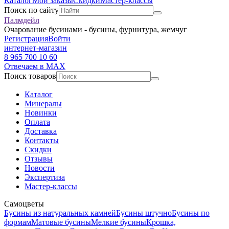
Каталог
Мои заказы
Скидки
Мастер-классы
Поиск по сайту
Палмдейл
Очарование бусинами - бусины, фурнитура, жемчуг
Регистрация
Войти
интернет-магазин
8 965 700 10 60
Отвечаем в MAX
Поиск товаров
Каталог
Минералы
Новинки
Оплата
Доставка
Контакты
Скидки
Отзывы
Новости
Экспертиза
Мастер-классы
Самоцветы
Бусины из натуральных камней
Бусины штучно
Бусины по
формам
Матовые бусины
Мелкие бусины
Крошка,