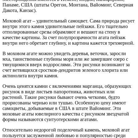
Панаме, США (штаты Орегон, Монтана, Вайоминг, Северная
Дакота, Канзас).
Моховой агат – удивительный самоцвет. Сама природа рисует
внутри этого камня удивительные пейзажи. Его тщательно
отполированные срезы обрамляют и вешают на стену в
качестве картины. За счет полупрозрачности агата пейзаж
внутри него обретает глубину, и картина кажется трехмерной.
В моховом агате можно увидеть деревья, веточки, заросли
мха, таинственные глубины моря или же замерзшее озеро с
тянущимися вверх водорослями. Эти рисунки возникают за
счет ветвящихся сростков-дендритов зеленого хлорита или
актинолита внутри камня.
Очень ценятся камни с включениями марганца, образующих
рисунок в виде листьев папоротника, животных или
растений. Такие рисунки бывают очень четкими, будто
прорисованы чернью или тушью. Особенную цену имеют
самоцветы, добываемые в США в штате Вайоминг. Эти
моховые агаты ювелирного качества с рисунком звездчатой
формы называются суитуотерскими агатами.
Относительно недорогой поделочный камень, моховой агат
пользуется заслуженной любовью и популярностью среди