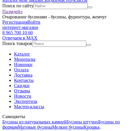
Каталог
Мои заказы
Скидки
Мастер-классы
Поиск по сайту
Палмдейл
Очарование бусинами - бусины, фурнитура, жемчуг
Регистрация
Войти
интернет-магазин
8 965 700 10 60
Отвечаем в MAX
Поиск товаров
Каталог
Минералы
Новинки
Оплата
Доставка
Контакты
Скидки
Отзывы
Новости
Экспертиза
Мастер-классы
Самоцветы
Бусины из натуральных камней
Бусины штучно
Бусины по
формам
Матовые бусины
Мелкие бусины
Крошка,