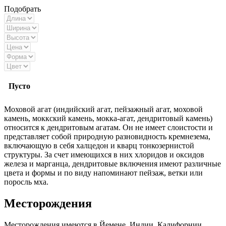
Подобрать
Пусто
Моховой агат (индийский агат, пейзажный агат, моховой
камень, моккский камень, мокка-агат, дендритовый камень)
относится к дендритовым агатам. Он не имеет слоистости и
представляет собой природную разновидность кремнезема,
включающую в себя халцедон и кварц тонкозернистой
структуры. За счет имеющихся в них хлоридов и оксидов
железа и марганца, дендритовые включения имеют различные
цвета и формы и по виду напоминают пейзаж, ветки или
поросль мха.
Месторождения
Месторождения имеются в Йемене, Индии, Калифорнии,