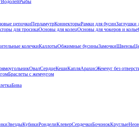
г
Водолей
Рыбы
зовые цепочки
Перламутр
Коннекторы
Рамки для бусин
Заглушки 
кторы для тросика
Основы для колец
Основы для чокеров и колье
ительные колечки
Каллоты
Обжимные бусины
Замочки
Швензы
Ц
рямоугольник
Овал
Сердце
Кеши
Капля
Арахис
Жемчуг без отверст
угом
Браслеты с жемчугом
летка
Бива
ики
Звезды
Кубики
Рондели
Клевер
Сердечки
Бочонок
Круглые
Нео