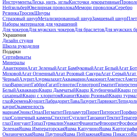
Инструменты
Леска, нить, иглы
Кисточки декоративные
Провол
Нейзильбер
Ювелирная проволока
Мемори проволока
Серебро
Резинка
Тросик
Шнуры
Стразовый шнур
Метализированный шнур
Замшевый шнур
Пле
Наборы материалов для украшений
Для чокеров
Для мужских чокеров
Для браслетов
Для мужских б
Украшения
Дизайн студия
Школа рукоделия
Подарки
Сертификаты
Минералы
Авантюрин
Агат Зеленый
Агат Бамбуковый
Агат Белый
Агат Бот
Моховой
Агат Огненный
Агат Розовый Сакура
Агат Серый
Агат
Черный
Азурит
Азурмалахит
Аквамарин
Амазонит
Аметист
Амет
глаз
Варисцит
Габбро
Гагат
Гелиотис
Гелиотроп
Гематит
Гиперстен
Белый
Аквакварц
Кварц Дымчатый
Кварц Клубничный
Кварц ге
сахарный
Кварц с хлоритом
Кианит
Кварц Розовый
Кварц турма
глаз
Кремень
Кунцит
Лабрадорит
Лава
Лазурит
Ларвикит
Лепидол
каури
Окаменелость
мариам
Оникс
Опал
Пегматит
Перламутр
Пирит
Питерсит
Порфир
глаз
Солнечный камень
Стихтит
Сугилит
Танзанит
Тектит
Тераге
глаз
Тингуаит
Топаз
Турмалин
Унакит
Фианиты
Флюорит
Фосфоси
Зеленая
Яшма Императорская
Яшма Капучино
Яшма Картографи
Океаническая
Яшма Паутина
Яшма Пейзажная
Яшма Пикассо
Яш