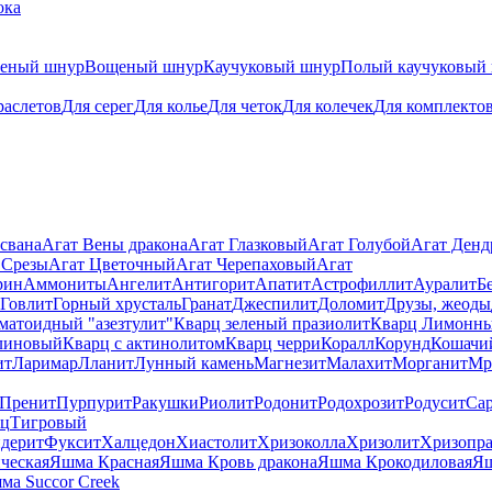
ока
теный шнур
Вощеный шнур
Каучуковый шнур
Полый каучуковый
раслетов
Для серег
Для колье
Для четок
Для колечек
Для комплекто
свана
Агат Вены дракона
Агат Глазковый
Агат Голубой
Агат Ден
 Срезы
Агат Цветочный
Агат Черепаховый
Агат
рин
Аммониты
Ангелит
Антигорит
Апатит
Астрофиллит
Ауралит
Б
Говлит
Горный хрусталь
Гранат
Джеспилит
Доломит
Друзы, жеоды
матоидный "азезтулит"
Кварц зеленый празиолит
Кварц Лимонн
линовый
Кварц с актинолитом
Кварц черри
Коралл
Корунд
Кошачи
ит
Ларимар
Лланит
Лунный камень
Магнезит
Малахит
Морганит
Мр
Пренит
Пурпурит
Ракушки
Риолит
Родонит
Родохрозит
Родусит
Са
рц
Тигровый
дерит
Фуксит
Халцедон
Хиастолит
Хризоколла
Хризолит
Хризопра
ческая
Яшма Красная
Яшма Кровь дракона
Яшма Крокодиловая
Яш
ма Succor Creek