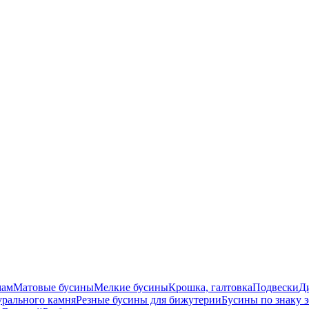
мам
Матовые бусины
Мелкие бусины
Крошка, галтовка
Подвески
Д
урального камня
Резные бусины для бижутерии
Бусины по знаку 