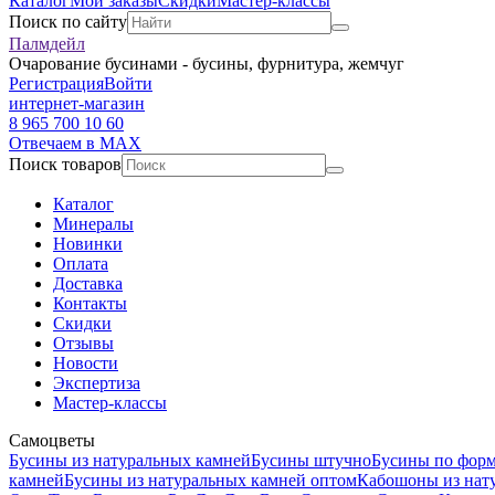
Каталог
Мои заказы
Скидки
Мастер-классы
Поиск по сайту
Палмдейл
Очарование бусинами - бусины, фурнитура, жемчуг
Регистрация
Войти
интернет-магазин
8 965 700 10 60
Отвечаем в MAX
Поиск товаров
Каталог
Минералы
Новинки
Оплата
Доставка
Контакты
Скидки
Отзывы
Новости
Экспертиза
Мастер-классы
Самоцветы
Бусины из натуральных камней
Бусины штучно
Бусины по фор
камней
Бусины из натуральных камней оптом
Кабошоны из нат