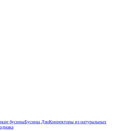
икие бусины
Бусины Дзи
Коннекторы из натуральных
зодиака