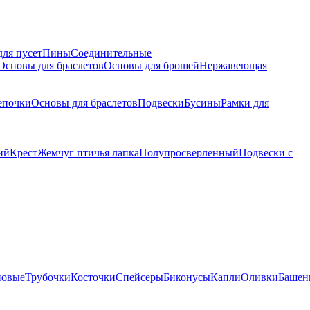
для пусет
Пины
Соединительные
Основы для браслетов
Основы для брошей
Нержавеющая
епочки
Основы для браслетов
Подвески
Бусины
Рамки для
ий
Крест
Жемчуг птичья лапка
Полупросверленный
Подвески с
новые
Трубочки
Косточки
Спейсеры
Биконусы
Капли
Оливки
Башен