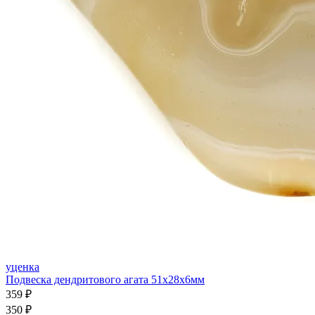
уценка
Подвеска дендритового агата 51x28x6мм
359 ₽
350 ₽