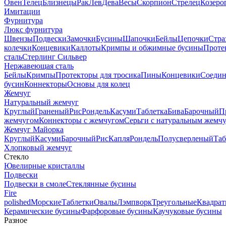
Овен
Телец
Близнецы
Рак
Лев
Дева
Весы
Скорпион
Стрелец
Козеро
Имитации
Фурнитура
Люкс фурнитура
Швензы
Подвески
Замочки
Бусины
Шапочки
Бейлы
Цепочки
Стра
колечки
Концевики
Каллоты
Кримпы и обжимные бусины
Проте
сталь
Стерлинг Сильвер
Нержавеющая сталь
Бейлы
Кримпы
Протекторы для тросика
Пины
Концевики
Соедин
бусин
Коннекторы
Основы для колец
Жемчуг
Натуральный жемчуг
Круглый
Граненый
Рис
Рондель
Касуми
Таблетка
Бива
Барочный
П
жемчугом
Коннекторы с жемчугом
Серьги с натуральным жемч
Жемчуг Майорка
Круглый
Касуми
Барочный
Рис
Капля
Рондель
Полусверленый
Таб
Хлопковый жемчуг
Стекло
Ювелирные кристаллы
Подвески
Подвески в смоле
Стеклянные бусины
Fire
polished
Морские
Таблетки
Овалы
Лэмпворк
Треугольные
Квадрат
Керамические бусины
Фарфоровые бусины
Каучуковые бусины
Разное