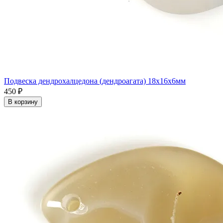
Подвеска дендрохалцедона (дендроагата) 18x16x6мм
450 ₽
В корзину