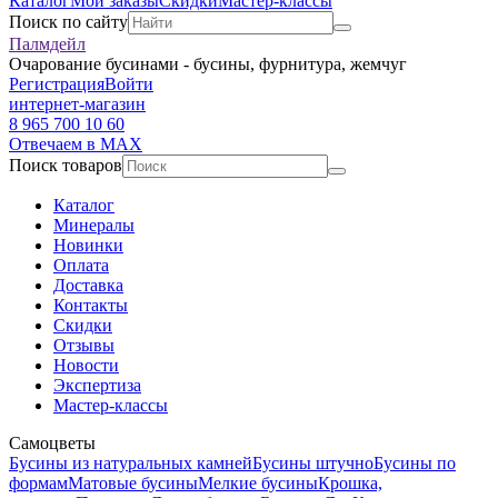
Каталог
Мои заказы
Скидки
Мастер-классы
Поиск по сайту
Палмдейл
Очарование бусинами - бусины, фурнитура, жемчуг
Регистрация
Войти
интернет-магазин
8 965 700 10 60
Отвечаем в MAX
Поиск товаров
Каталог
Минералы
Новинки
Оплата
Доставка
Контакты
Скидки
Отзывы
Новости
Экспертиза
Мастер-классы
Самоцветы
Бусины из натуральных камней
Бусины штучно
Бусины по
формам
Матовые бусины
Мелкие бусины
Крошка,