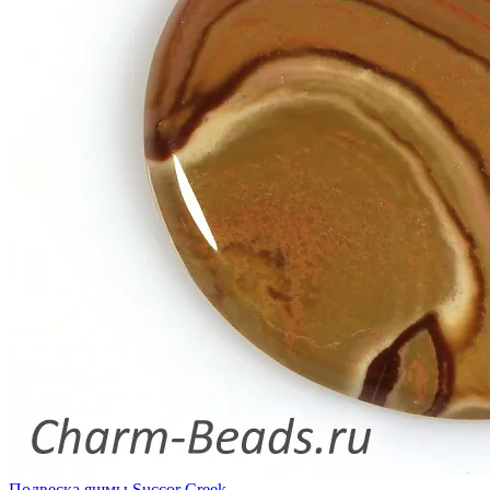
Подвеска яшмы Succor Creek