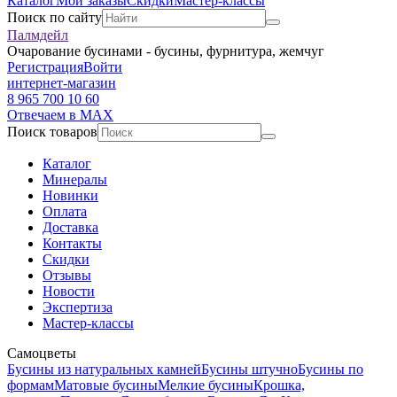
Каталог
Мои заказы
Скидки
Мастер-классы
Поиск по сайту
Палмдейл
Очарование бусинами - бусины, фурнитура, жемчуг
Регистрация
Войти
интернет-магазин
8 965 700 10 60
Отвечаем в MAX
Поиск товаров
Каталог
Минералы
Новинки
Оплата
Доставка
Контакты
Скидки
Отзывы
Новости
Экспертиза
Мастер-классы
Самоцветы
Бусины из натуральных камней
Бусины штучно
Бусины по
формам
Матовые бусины
Мелкие бусины
Крошка,