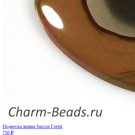
Подвеска яшмы Succor Creek
750 ₽