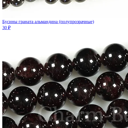
Бусины граната альмандина (полупрозрачные)
30 ₽