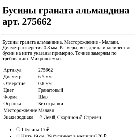
Бусины граната альмандина
арт. 275662
Бусины граната альмандина. Месторождение - Малави.
Диаметр отверстия 0.8 мм. Размеры, вес, длина и количество
бусин на нити указаны примерно. Точнее замеряем по
требованию. Микровыемки.
Артикул
275662
Диаметр
6.5 мм
Отверстие
0.8 мм
Цвет
Гранатовый
Форма
Шар
Огранка
Без огранки
Месторождение
Малави
Знаки зодиака
♌ Лев
♏ Скорпион
♐ Стрелец
1 бусина
15 ₽
Нить 19 см, 29 бусин
нет в наличии
370 ₽