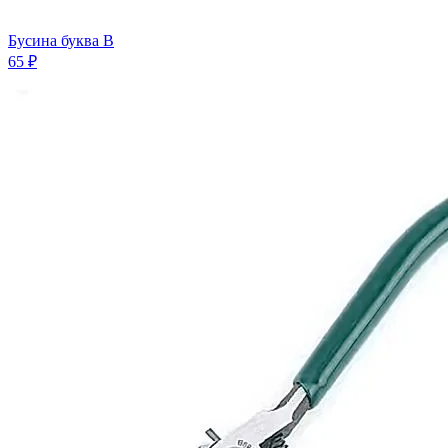
Бусина буква B
65 ₽