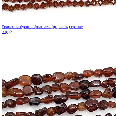
Граненые бусины фианиты (цирконы) гранат
220 ₽