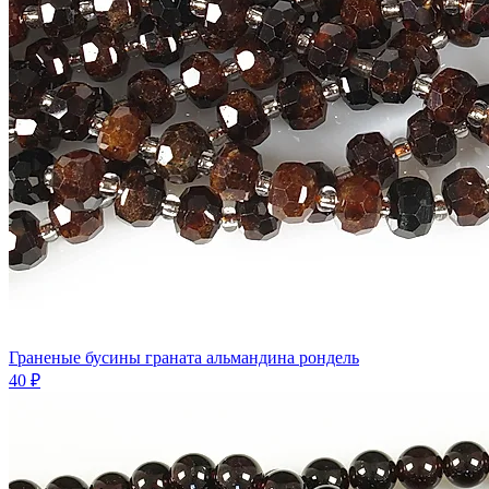
Граненые бусины граната альмандина рондель
40 ₽