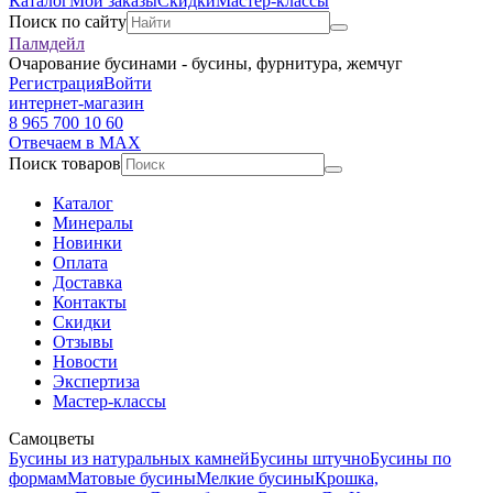
Каталог
Мои заказы
Скидки
Мастер-классы
Поиск по сайту
Палмдейл
Очарование бусинами - бусины, фурнитура, жемчуг
Регистрация
Войти
интернет-магазин
8 965 700 10 60
Отвечаем в MAX
Поиск товаров
Каталог
Минералы
Новинки
Оплата
Доставка
Контакты
Скидки
Отзывы
Новости
Экспертиза
Мастер-классы
Самоцветы
Бусины из натуральных камней
Бусины штучно
Бусины по
формам
Матовые бусины
Мелкие бусины
Крошка,