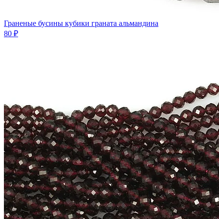
Граненые бусины кубики граната альмандина
80 ₽