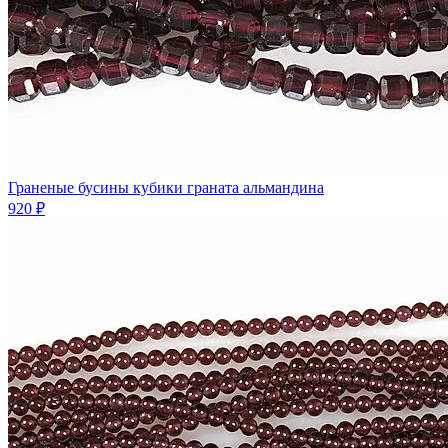
Граненые бусины кубики граната альмандина
920 ₽