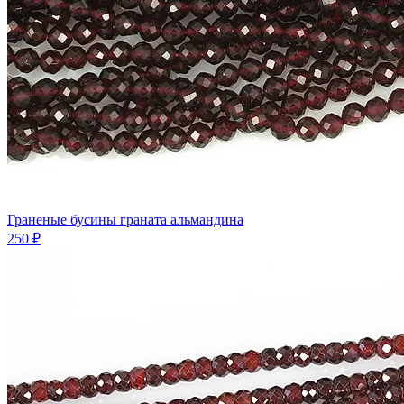
Граненые бусины граната альмандина
250 ₽