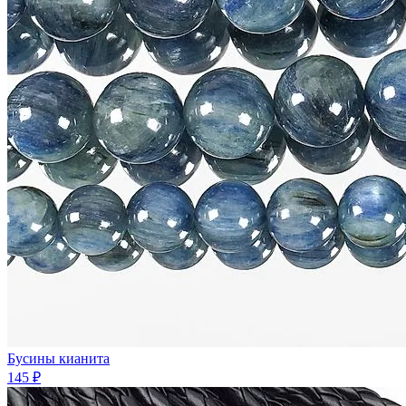
Бусины кианита
145 ₽