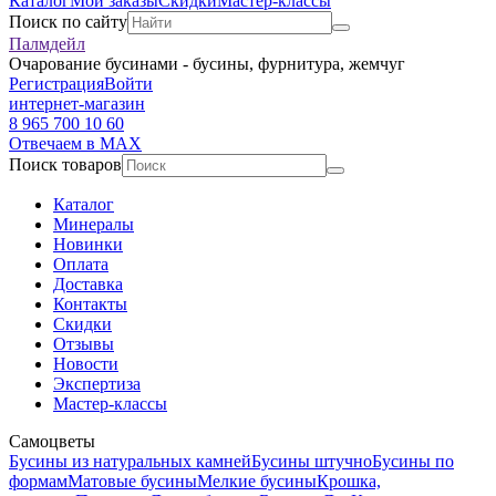
Каталог
Мои заказы
Скидки
Мастер-классы
Поиск по сайту
Палмдейл
Очарование бусинами - бусины, фурнитура, жемчуг
Регистрация
Войти
интернет-магазин
8 965 700 10 60
Отвечаем в MAX
Поиск товаров
Каталог
Минералы
Новинки
Оплата
Доставка
Контакты
Скидки
Отзывы
Новости
Экспертиза
Мастер-классы
Самоцветы
Бусины из натуральных камней
Бусины штучно
Бусины по
формам
Матовые бусины
Мелкие бусины
Крошка,