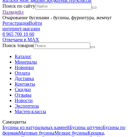
Каталог
Мои заказы
Скидки
Мастер-классы
Поиск по сайту
Палмдейл
Очарование бусинами - бусины, фурнитура, жемчуг
Регистрация
Войти
интернет-магазин
8 965 700 10 60
Отвечаем в MAX
Поиск товаров
Каталог
Минералы
Новинки
Оплата
Доставка
Контакты
Скидки
Отзывы
Новости
Экспертиза
Мастер-классы
Самоцветы
Бусины из натуральных камней
Бусины штучно
Бусины по
формам
Матовые бусины
Мелкие бусины
Крошка,