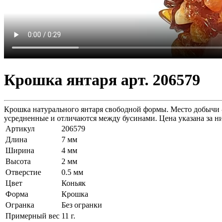
Крошка янтаря арт. 206579
Крошка натурального янтаря свободной формы. Место добычи -
усредненные и отличаются между бусинами. Цена указана за н
Артикул
206579
Длина
7 мм
Ширина
4 мм
Высота
2 мм
Отверстие
0.5 мм
Цвет
Коньяк
Форма
Крошка
Огранка
Без огранки
Примерный вес
11
г.