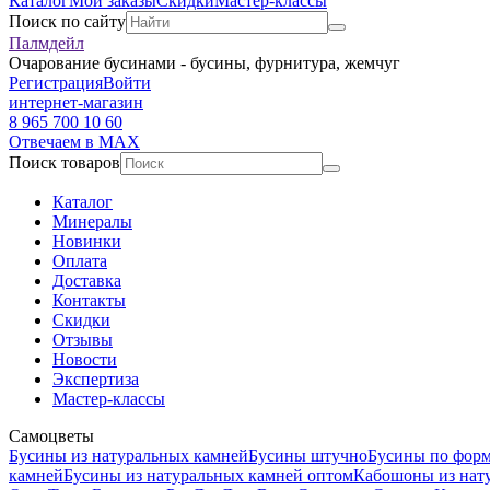
Каталог
Мои заказы
Скидки
Мастер-классы
Поиск по сайту
Палмдейл
Очарование бусинами - бусины, фурнитура, жемчуг
Регистрация
Войти
интернет-магазин
8 965 700 10 60
Отвечаем в MAX
Поиск товаров
Каталог
Минералы
Новинки
Оплата
Доставка
Контакты
Скидки
Отзывы
Новости
Экспертиза
Мастер-классы
Самоцветы
Бусины из натуральных камней
Бусины штучно
Бусины по фор
камней
Бусины из натуральных камней оптом
Кабошоны из нат