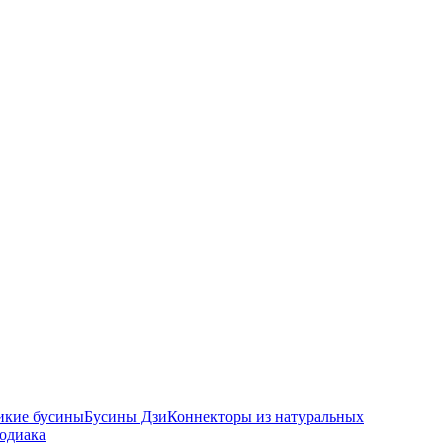
икие бусины
Бусины Дзи
Коннекторы из натуральных
зодиака