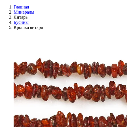
Главная
Минералы
Янтарь
Бусины
Крошка янтаря