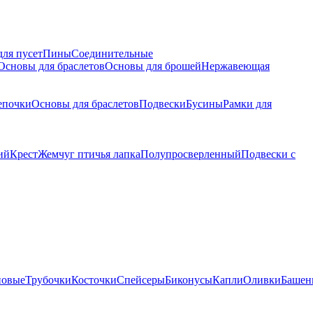
для пусет
Пины
Соединительные
Основы для браслетов
Основы для брошей
Нержавеющая
епочки
Основы для браслетов
Подвески
Бусины
Рамки для
ий
Крест
Жемчуг птичья лапка
Полупросверленный
Подвески с
новые
Трубочки
Косточки
Спейсеры
Биконусы
Капли
Оливки
Башен