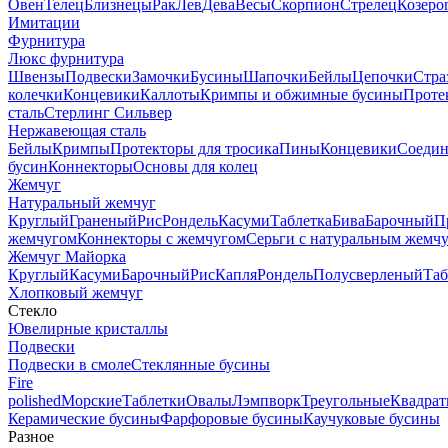
Овен
Телец
Близнецы
Рак
Лев
Дева
Весы
Скорпион
Стрелец
Козеро
Имитации
Фурнитура
Люкс фурнитура
Швензы
Подвески
Замочки
Бусины
Шапочки
Бейлы
Цепочки
Стра
колечки
Концевики
Каллоты
Кримпы и обжимные бусины
Проте
сталь
Стерлинг Сильвер
Нержавеющая сталь
Бейлы
Кримпы
Протекторы для тросика
Пины
Концевики
Соедин
бусин
Коннекторы
Основы для колец
Жемчуг
Натуральный жемчуг
Круглый
Граненый
Рис
Рондель
Касуми
Таблетка
Бива
Барочный
П
жемчугом
Коннекторы с жемчугом
Серьги с натуральным жемч
Жемчуг Майорка
Круглый
Касуми
Барочный
Рис
Капля
Рондель
Полусверленый
Таб
Хлопковый жемчуг
Стекло
Ювелирные кристаллы
Подвески
Подвески в смоле
Стеклянные бусины
Fire
polished
Морские
Таблетки
Овалы
Лэмпворк
Треугольные
Квадрат
Керамические бусины
Фарфоровые бусины
Каучуковые бусины
Разное