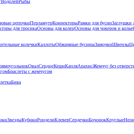
г
Водолей
Рыбы
зовые цепочки
Перламутр
Коннекторы
Рамки для бусин
Заглушки 
кторы для тросика
Основы для колец
Основы для чокеров и колье
ительные колечки
Каллоты
Обжимные бусины
Замочки
Швензы
Ц
рямоугольник
Овал
Сердце
Кеши
Капля
Арахис
Жемчуг без отверст
угом
Браслеты с жемчугом
летка
Бива
ики
Звезды
Кубики
Рондели
Клевер
Сердечки
Бочонок
Круглые
Нео