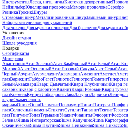
Инструменты
Леска, нить, иглы
Кисточки декоративные
Провол
Нейзильбер
Ювелирная проволока
Мемори проволока
Серебро
Резинка
Тросик
Шнуры
Стразовый шнур
Метализированный шнур
Замшевый шнур
Пле
Наборы материалов для украшений
Для чокеров
Для мужских чокеров
Для браслетов
Для мужских б
Украшения
Дизайн студия
Школа рукоделия
Подарки
Сертификаты
Минералы
Авантюрин
Агат Зеленый
Агат Бамбуковый
Агат Белый
Агат Бот
Моховой
Агат Огненный
Агат Розовый Сакура
Агат Серый
Агат
Черный
Азурит
Азурмалахит
Аквамарин
Амазонит
Аметист
Амет
глаз
Варисцит
Габбро
Гагат
Гелиотис
Гелиотроп
Гематит
Гиперстен
Белый
Аквакварц
Кварц Дымчатый
Кварц Клубничный
Кварц ге
сахарный
Кварц с хлоритом
Кианит
Кварц Розовый
Кварц турма
глаз
Кремень
Кунцит
Лабрадорит
Лава
Лазурит
Ларвикит
Лепидол
каури
Окаменелость
мариам
Оникс
Опал
Пегматит
Перламутр
Пирит
Питерсит
Порфир
глаз
Солнечный камень
Стихтит
Сугилит
Танзанит
Тектит
Тераге
глаз
Тингуаит
Топаз
Турмалин
Унакит
Фианиты
Флюорит
Фосфоси
Зеленая
Яшма Императорская
Яшма Капучино
Яшма Картографи
Океаническая
Яшма Паутина
Яшма Пейзажная
Яшма Пикассо
Яш