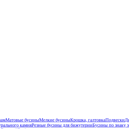
мам
Матовые бусины
Мелкие бусины
Крошка, галтовка
Подвески
Д
урального камня
Резные бусины для бижутерии
Бусины по знаку 