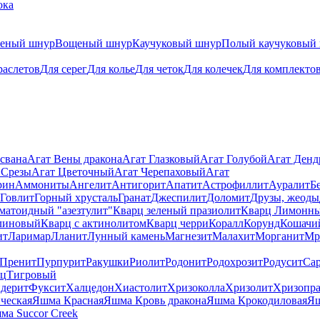
ока
теный шнур
Вощеный шнур
Каучуковый шнур
Полый каучуковый
раслетов
Для серег
Для колье
Для четок
Для колечек
Для комплекто
свана
Агат Вены дракона
Агат Глазковый
Агат Голубой
Агат Ден
 Срезы
Агат Цветочный
Агат Черепаховый
Агат
рин
Аммониты
Ангелит
Антигорит
Апатит
Астрофиллит
Ауралит
Б
Говлит
Горный хрусталь
Гранат
Джеспилит
Доломит
Друзы, жеоды
матоидный "азезтулит"
Кварц зеленый празиолит
Кварц Лимонн
линовый
Кварц с актинолитом
Кварц черри
Коралл
Корунд
Кошачи
ит
Ларимар
Лланит
Лунный камень
Магнезит
Малахит
Морганит
Мр
Пренит
Пурпурит
Ракушки
Риолит
Родонит
Родохрозит
Родусит
Са
рц
Тигровый
дерит
Фуксит
Халцедон
Хиастолит
Хризоколла
Хризолит
Хризопра
ческая
Яшма Красная
Яшма Кровь дракона
Яшма Крокодиловая
Яш
ма Succor Creek