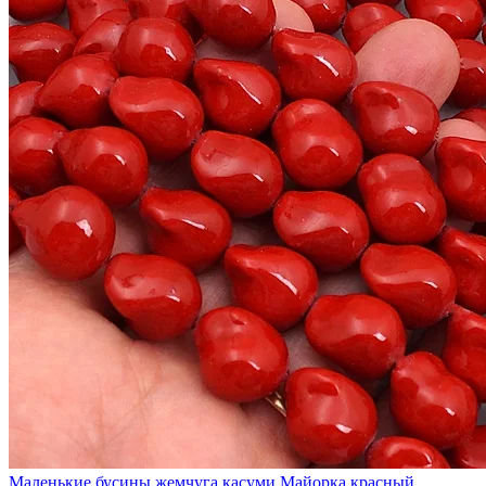
Маленькие бусины жемчуга касуми Майорка красный