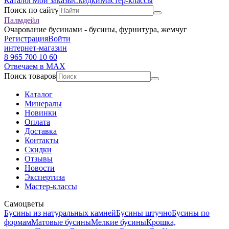
Каталог
Мои заказы
Скидки
Мастер-классы
Поиск по сайту
Палмдейл
Очарование бусинами - бусины, фурнитура, жемчуг
Регистрация
Войти
интернет-магазин
8 965 700 10 60
Отвечаем в MAX
Поиск товаров
Каталог
Минералы
Новинки
Оплата
Доставка
Контакты
Скидки
Отзывы
Новости
Экспертиза
Мастер-классы
Самоцветы
Бусины из натуральных камней
Бусины штучно
Бусины по
формам
Матовые бусины
Мелкие бусины
Крошка,