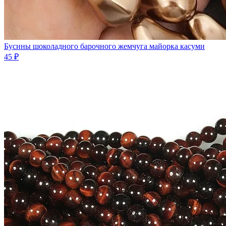
Бусины шоколадного барочного жемчуга майорка касуми
45 ₽