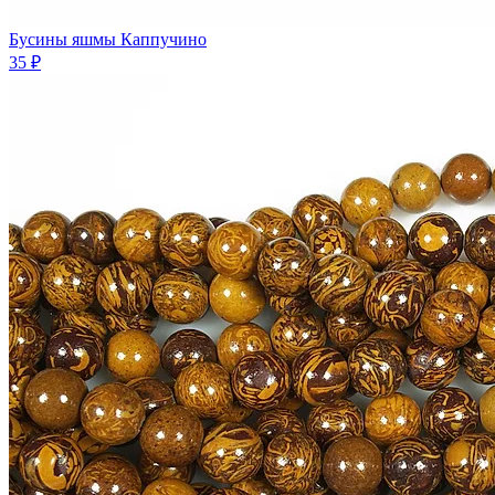
Бусины яшмы Каппучино
35 ₽