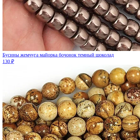
Бусины жемчуга майорка бочонок темный шоколад
130 ₽