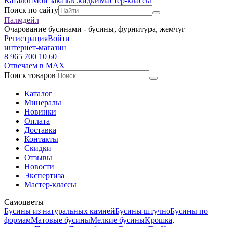
Каталог
Мои заказы
Скидки
Мастер-классы
Поиск по сайту
Палмдейл
Очарование бусинами - бусины, фурнитура, жемчуг
Регистрация
Войти
интернет-магазин
8 965 700 10 60
Отвечаем в MAX
Поиск товаров
Каталог
Минералы
Новинки
Оплата
Доставка
Контакты
Скидки
Отзывы
Новости
Экспертиза
Мастер-классы
Самоцветы
Бусины из натуральных камней
Бусины штучно
Бусины по
формам
Матовые бусины
Мелкие бусины
Крошка,