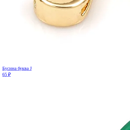
Бусина буква J
65 ₽