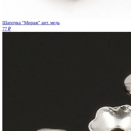
Шапочка "Мираж" ант. медь
77 ₽