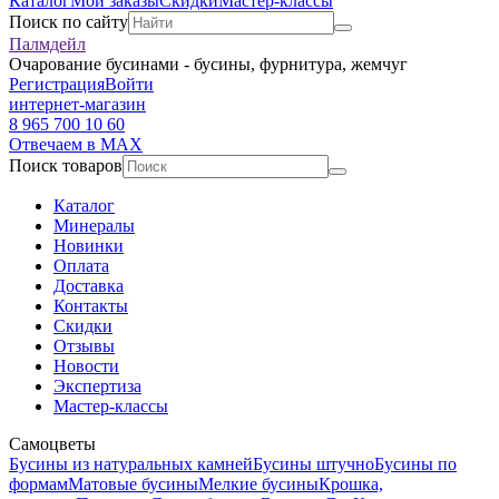
Каталог
Мои заказы
Скидки
Мастер-классы
Поиск по сайту
Палмдейл
Очарование бусинами - бусины, фурнитура, жемчуг
Регистрация
Войти
интернет-магазин
8 965 700 10 60
Отвечаем в MAX
Поиск товаров
Каталог
Минералы
Новинки
Оплата
Доставка
Контакты
Скидки
Отзывы
Новости
Экспертиза
Мастер-классы
Самоцветы
Бусины из натуральных камней
Бусины штучно
Бусины по
формам
Матовые бусины
Мелкие бусины
Крошка,