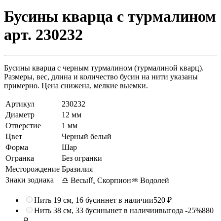
Бусины кварца с турмалином
арт. 230232
Бусины кварца с черным турмалином (турмалиной кварц).
Размеры, вес, длина и количество бусин на нити указаны
примерно. Цена снижена, мелкие выемки.
Артикул
230232
Диаметр
12 мм
Отверстие
1 мм
Цвет
Черный белый
Форма
Шар
Огранка
Без огранки
Месторождение
Бразилия
Знаки зодиака
♎ Весы
♏ Скорпион
♒ Водолей
Нить 19 см, 16 бусин
нет в наличии
520 ₽
Нить 38 см, 33 бусины
нет в наличии
выгода -25%
880
₽