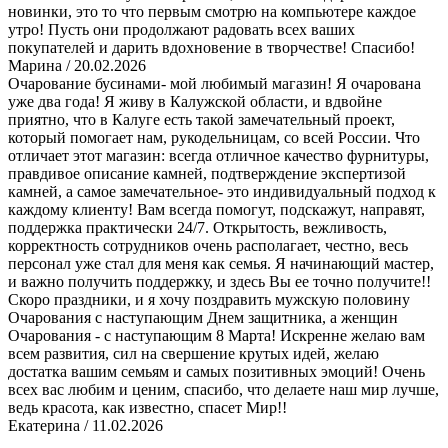
новинки, это то что первым смотрю на компьютере каждое
утро! Пусть они продолжают радовать всех ваших
покупателей и дарить вдохновение в творчестве! Спасибо!
Марина
/ 20.02.2026
Очарование бусинами- мой любимый магазин! Я очарована
уже два года! Я живу в Калужской области, и вдвойне
приятно, что в Калуге есть такой замечательный проект,
который помогает нам, рукодельницам, со всей России. Что
отличает этот магазин: всегда отличное качество фурнитуры,
правдивое описание камней, подтверждение экспертизой
камней, а самое замечательное- это индивидуальный подход к
каждому клиенту! Вам всегда помогут, подскажут, направят,
поддержка практически 24/7. Открытость, вежливость,
корректность сотрудников очень располагает, честно, весь
персонал уже стал для меня как семья. Я начинающий мастер,
и важно получить поддержку, и здесь Вы ее точно получите!!
Скоро праздники, и я хочу поздравить мужскую половину
Очарования с наступающим Днем защитника, а женщин
Очарования - с наступающим 8 Марта! Искренне желаю вам
всем развития, сил на свершение крутых идей, желаю
достатка вашим семьям и самых позитивных эмоций! Очень
всех вас любим и ценим, спасибо, что делаете наш мир лучше,
ведь красота, как известно, спасет Мир!!
Екатерина
/ 11.02.2026