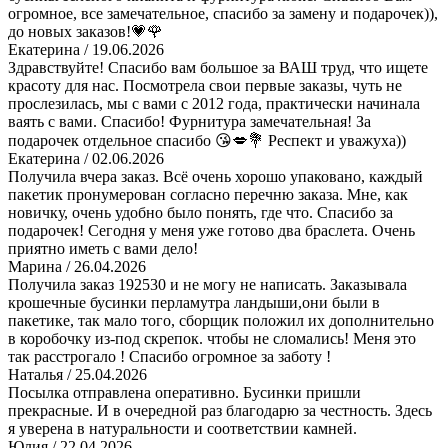
огромное, все замечательное, спасибо за замену и подарочек)),
до новых заказов!💗🌹
Екатерина
/ 19.06.2026
Здравствуйте! Спасибо вам большое за ВАШ труд, что ищете
красоту для нас. Посмотрела свои первые заказы, чуть не
прослезилась, мы с вами с 2012 года, практически начинала
ваять с вами. Спасибо! Фурнитура замечательная! За
подарочек отдельное спасибо 😘💋💐 Респект и уважуха))
Екатерина
/ 02.06.2026
Получила вчера заказ. Всё очень хорошо упаковано, каждый
пакетик пронумерован согласно перечню заказа. Мне, как
новичку, очень удобно было понять, где что. Спасибо за
подарочек! Сегодня у меня уже готово два браслета. Очень
приятно иметь с вами дело!
Марина
/ 26.04.2026
Получила заказ 192530 и не могу не написать. Заказывала
крошечные бусинки перламутра ландыши,они были в
пакетике, так мало того, сборщик положил их дополнительно
в коробочку из-под скрепок. чтобы не сломались! Меня это
так расстрогало ! Спасибо огромное за заботу !
Наталья
/ 25.04.2026
Посылка отправлена оперативно. Бусинки пришли
прекрасные. И в очередной раз благодарю за честность. Здесь
я уверена в натуральности и соответствии камней.
Юлия
/ 22.04.2026