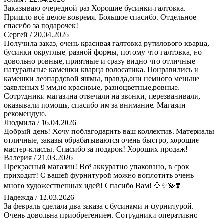
Заказываю очередной раз Хорошие бусинки-галтовка.
Пришло всё целое вовремя. Большое спасибо. Отдельное
спасибо за подарочек!
Сергей
/ 20.04.2026
Получила заказ, очень красивая галтовка рутилового кварца,
бусинки округлые, разной формы, потому что галтовка, но
довольно ровные, приятные и сразу видно что отличные
натуральные камешки кварца волосатика. Понравились и
камешки леопардовой яшмы, правда,они немного меньше
заявленых 9 мм,но красивые, разноцветные,ровные.
Сотрудники магазина отвечали на звонки, перезванивали,
оказывали помощь, спасибо им за внимание. Магазин
рекомендую.
Людмила
/ 16.04.2026
Добрый день! Хочу поблагодарить ваш коллектив. Материалы
отличные, заказы обрабатываются очень быстро, хорошие
мастер-классы. Спасибо за подарок! Хороших продаж!
Валерия
/ 21.03.2026
Прекрасный магазин! Всё аккуратно упаковано, в срок
приходит! С вашей фурнитурой можно воплотить очень
много художественных идей! Спасибо Вам! 💎✨️💫❣️
Надежда
/ 12.03.2026
За февраль сделала два заказа с бусинами и фурнитурой.
Очень довольна приобретением. Сотрудники оперативно