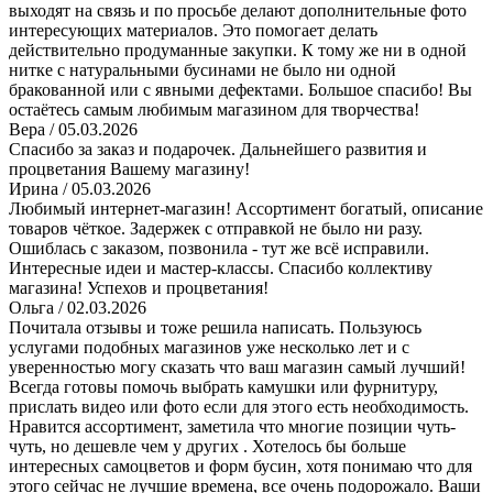
выходят на связь и по просьбе делают дополнительные фото
интересующих материалов. Это помогает делать
действительно продуманные закупки. К тому же ни в одной
нитке с натуральными бусинами не было ни одной
бракованной или с явными дефектами. Большое спасибо! Вы
остаётесь самым любимым магазином для творчества!
Вера
/ 05.03.2026
Спасибо за заказ и подарочек. Дальнейшего развития и
процветания Вашему магазину!
Ирина
/ 05.03.2026
Любимый интернет-магазин! Ассортимент богатый, описание
товаров чёткое. Задержек с отправкой не было ни разу.
Ошиблась с заказом, позвонила - тут же всë исправили.
Интересные идеи и мастер-классы. Спасибо коллективу
магазина! Успехов и процветания!
Ольга
/ 02.03.2026
Почитала отзывы и тоже решила написать. Пользуюсь
услугами подобных магазинов уже несколько лет и с
уверенностью могу сказать что ваш магазин самый лучший!
Всегда готовы помочь выбрать камушки или фурнитуру,
прислать видео или фото если для этого есть необходимость.
Нравится ассортимент, заметила что многие позиции чуть-
чуть, но дешевле чем у других . Хотелось бы больше
интересных самоцветов и форм бусин, хотя понимаю что для
этого сейчас не лучшие времена, все очень подорожало. Ваши