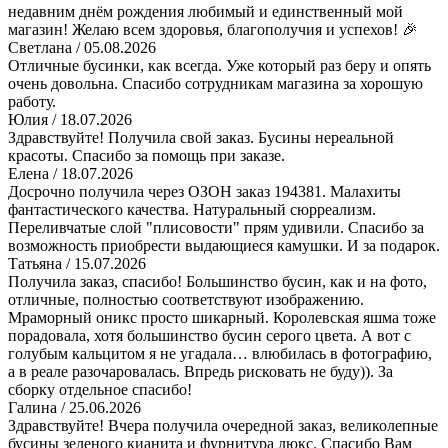
недавним днём рождения любимый и единственный мой
магазин! Желаю всем здоровья, благополучия и успехов! 🎉
Светлана
/ 05.08.2026
Отличные бусинки, как всегда. Уже который раз беру и опять
очень довольна. Спасибо сотрудникам магазина за хорошую
работу.
Юлия
/ 18.07.2026
Здравствуйте! Получила свой заказ. Бусины нереальной
красоты. Спасибо за помощь при заказе.
Елена
/ 18.07.2026
Досрочно получила через ОЗОН заказ 194381. Малахиты
фантастического качества. Натуральный сюрреализм.
Переливчатые слой "плисовости" прям удивили. Спасибо за
возможность приобрести выдающиеся камушки. И за подарок.
Татьяна
/ 15.07.2026
Получила заказ, спасибо! Большинство бусин, как и на фото,
отличные, полностью соответствуют изображению.
Мраморный оникс просто шикарный. Королевская яшма тоже
порадовала, хотя большинство бусин серого цвета. А вот с
голубым кальцитом я не угадала… влюбилась в фотографию,
а в реале разочаровалась. Впредь рисковать не буду)). За
сборку отдельное спасибо!
Галина
/ 25.06.2026
Здравствуйте! Вчера получила очередной заказ, великолепные
бусины зеленого кианита и фурнитура люкс. Спасибо Вам