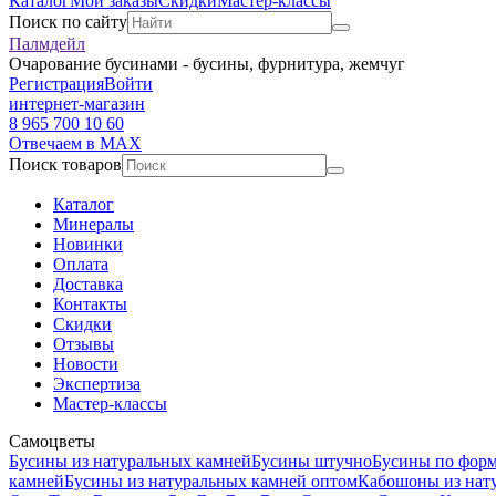
Каталог
Мои заказы
Скидки
Мастер-классы
Поиск по сайту
Палмдейл
Очарование бусинами - бусины, фурнитура, жемчуг
Регистрация
Войти
интернет-магазин
8 965 700 10 60
Отвечаем в MAX
Поиск товаров
Каталог
Минералы
Новинки
Оплата
Доставка
Контакты
Скидки
Отзывы
Новости
Экспертиза
Мастер-классы
Самоцветы
Бусины из натуральных камней
Бусины штучно
Бусины по фор
камней
Бусины из натуральных камней оптом
Кабошоны из нат