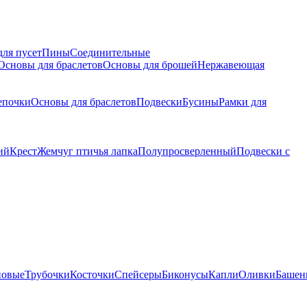
для пусет
Пины
Соединительные
Основы для браслетов
Основы для брошей
Нержавеющая
епочки
Основы для браслетов
Подвески
Бусины
Рамки для
ий
Крест
Жемчуг птичья лапка
Полупросверленный
Подвески с
новые
Трубочки
Косточки
Спейсеры
Биконусы
Капли
Оливки
Башен