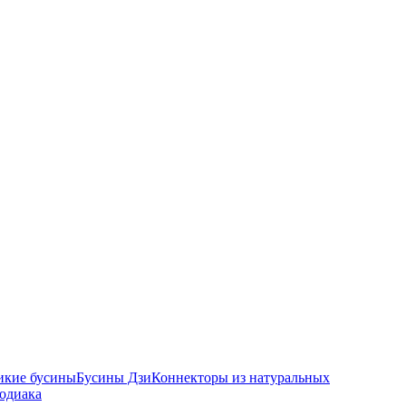
икие бусины
Бусины Дзи
Коннекторы из натуральных
зодиака