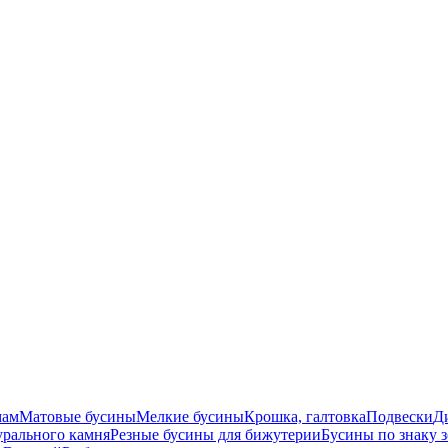
мам
Матовые бусины
Мелкие бусины
Крошка, галтовка
Подвески
Д
урального камня
Резные бусины для бижутерии
Бусины по знаку 