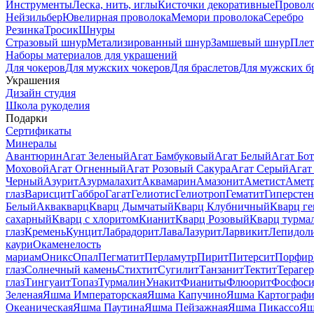
Инструменты
Леска, нить, иглы
Кисточки декоративные
Провол
Нейзильбер
Ювелирная проволока
Мемори проволока
Серебро
Резинка
Тросик
Шнуры
Стразовый шнур
Метализированный шнур
Замшевый шнур
Пле
Наборы материалов для украшений
Для чокеров
Для мужских чокеров
Для браслетов
Для мужских б
Украшения
Дизайн студия
Школа рукоделия
Подарки
Сертификаты
Минералы
Авантюрин
Агат Зеленый
Агат Бамбуковый
Агат Белый
Агат Бот
Моховой
Агат Огненный
Агат Розовый Сакура
Агат Серый
Агат
Черный
Азурит
Азурмалахит
Аквамарин
Амазонит
Аметист
Амет
глаз
Варисцит
Габбро
Гагат
Гелиотис
Гелиотроп
Гематит
Гиперстен
Белый
Аквакварц
Кварц Дымчатый
Кварц Клубничный
Кварц ге
сахарный
Кварц с хлоритом
Кианит
Кварц Розовый
Кварц турма
глаз
Кремень
Кунцит
Лабрадорит
Лава
Лазурит
Ларвикит
Лепидол
каури
Окаменелость
мариам
Оникс
Опал
Пегматит
Перламутр
Пирит
Питерсит
Порфир
глаз
Солнечный камень
Стихтит
Сугилит
Танзанит
Тектит
Тераге
глаз
Тингуаит
Топаз
Турмалин
Унакит
Фианиты
Флюорит
Фосфоси
Зеленая
Яшма Императорская
Яшма Капучино
Яшма Картографи
Океаническая
Яшма Паутина
Яшма Пейзажная
Яшма Пикассо
Яш