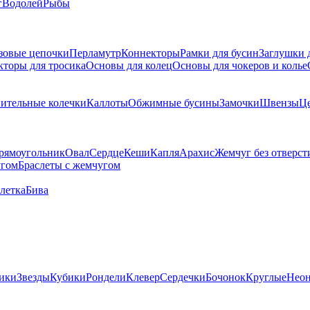
г
Водолей
Рыбы
зовые цепочки
Перламутр
Коннекторы
Рамки для бусин
Заглушки 
кторы для тросика
Основы для колец
Основы для чокеров и колье
ительные колечки
Каллоты
Обжимные бусины
Замочки
Швензы
Ц
рямоугольник
Овал
Сердце
Кеши
Капля
Арахис
Жемчуг без отверст
угом
Браслеты с жемчугом
летка
Бива
ики
Звезды
Кубики
Рондели
Клевер
Сердечки
Бочонок
Круглые
Нео