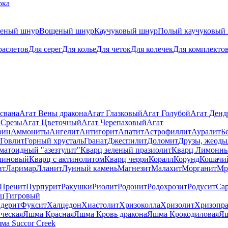
ока
теный шнур
Вощеный шнур
Каучуковый шнур
Полый каучуковый
раслетов
Для серег
Для колье
Для четок
Для колечек
Для комплекто
свана
Агат Вены дракона
Агат Глазковый
Агат Голубой
Агат Ден
 Срезы
Агат Цветочный
Агат Черепаховый
Агат
рин
Аммониты
Ангелит
Антигорит
Апатит
Астрофиллит
Ауралит
Б
Говлит
Горный хрусталь
Гранат
Джеспилит
Доломит
Друзы, жеоды
матоидный "азезтулит"
Кварц зеленый празиолит
Кварц Лимонн
линовый
Кварц с актинолитом
Кварц черри
Коралл
Корунд
Кошачи
ит
Ларимар
Лланит
Лунный камень
Магнезит
Малахит
Морганит
Мр
Пренит
Пурпурит
Ракушки
Риолит
Родонит
Родохрозит
Родусит
Са
рц
Тигровый
дерит
Фуксит
Халцедон
Хиастолит
Хризоколла
Хризолит
Хризопра
ческая
Яшма Красная
Яшма Кровь дракона
Яшма Крокодиловая
Яш
ма Succor Creek