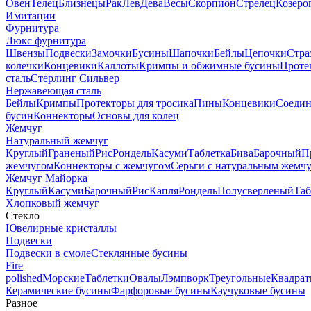
Овен
Телец
Близнецы
Рак
Лев
Дева
Весы
Скорпион
Стрелец
Козеро
Имитации
Фурнитура
Люкс фурнитура
Швензы
Подвески
Замочки
Бусины
Шапочки
Бейлы
Цепочки
Стра
колечки
Концевики
Каллоты
Кримпы и обжимные бусины
Проте
сталь
Стерлинг Сильвер
Нержавеющая сталь
Бейлы
Кримпы
Протекторы для тросика
Пины
Концевики
Соедин
бусин
Коннекторы
Основы для колец
Жемчуг
Натуральный жемчуг
Круглый
Граненый
Рис
Рондель
Касуми
Таблетка
Бива
Барочный
П
жемчугом
Коннекторы с жемчугом
Серьги с натуральным жемч
Жемчуг Майорка
Круглый
Касуми
Барочный
Рис
Капля
Рондель
Полусверленый
Таб
Хлопковый жемчуг
Стекло
Ювелирные кристаллы
Подвески
Подвески в смоле
Стеклянные бусины
Fire
polished
Морские
Таблетки
Овалы
Лэмпворк
Треугольные
Квадрат
Керамические бусины
Фарфоровые бусины
Каучуковые бусины
Разное