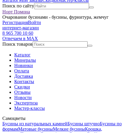
Каталог
Мои заказы
Скидки
Мастер-классы
Поиск по сайту
Норт Помона
Очарование бусинами - бусины, фурнитура, жемчуг
Регистрация
Войти
интернет-магазин
8 965 700 10 60
Отвечаем в MAX
Поиск товаров
Каталог
Минералы
Новинки
Оплата
Доставка
Контакты
Скидки
Отзывы
Новости
Экспертиза
Мастер-классы
Самоцветы
Бусины из натуральных камней
Бусины штучно
Бусины по
формам
Матовые бусины
Мелкие бусины
Крошка,