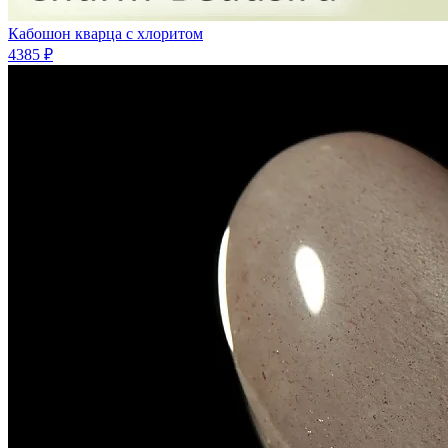
Кабошон кварца с хлоритом
4385 ₽