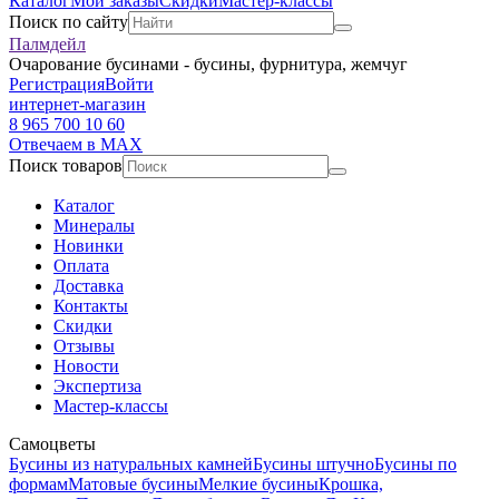
Каталог
Мои заказы
Скидки
Мастер-классы
Поиск по сайту
Палмдейл
Очарование бусинами - бусины, фурнитура, жемчуг
Регистрация
Войти
интернет-магазин
8 965 700 10 60
Отвечаем в MAX
Поиск товаров
Каталог
Минералы
Новинки
Оплата
Доставка
Контакты
Скидки
Отзывы
Новости
Экспертиза
Мастер-классы
Самоцветы
Бусины из натуральных камней
Бусины штучно
Бусины по
формам
Матовые бусины
Мелкие бусины
Крошка,