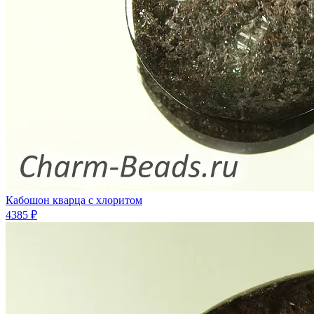
Кабошон кварца с хлоритом
4385 ₽