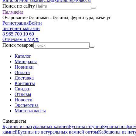
Каталог
Мои заказы
Скидки
Мастер-классы
Поиск по сайту
Палмдейл
Очарование бусинами - бусины, фурнитура, жемчуг
Регистрация
Войти
интернет-магазин
8 965 700 10 60
Отвечаем в MAX
Поиск товаров
Каталог
Минералы
Новинки
Оплата
Доставка
Контакты
Скидки
Отзывы
Новости
Экспертиза
Мастер-классы
Самоцветы
Бусины из натуральных камней
Бусины штучно
Бусины по фор
камней
Бусины из натуральных камней оптом
Кабошоны из нат