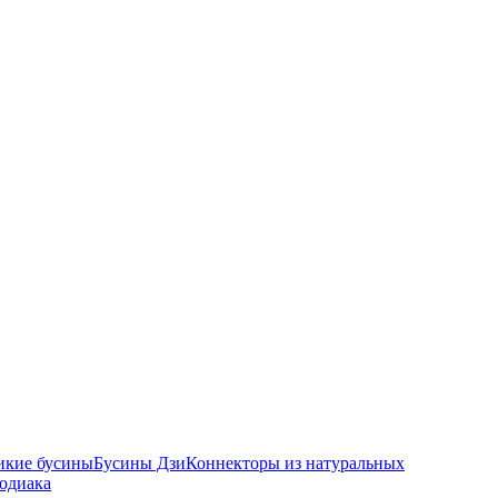
икие бусины
Бусины Дзи
Коннекторы из натуральных
зодиака