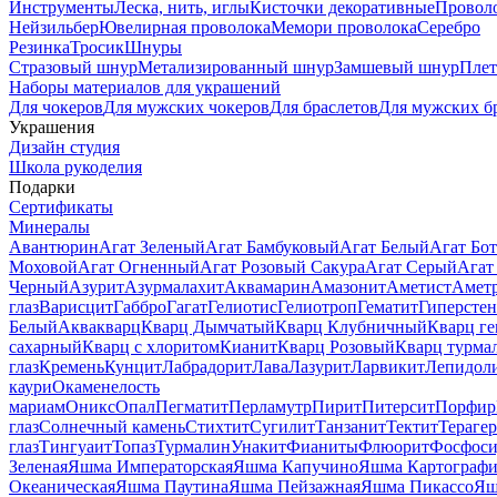
Инструменты
Леска, нить, иглы
Кисточки декоративные
Провол
Нейзильбер
Ювелирная проволока
Мемори проволока
Серебро
Резинка
Тросик
Шнуры
Стразовый шнур
Метализированный шнур
Замшевый шнур
Пле
Наборы материалов для украшений
Для чокеров
Для мужских чокеров
Для браслетов
Для мужских б
Украшения
Дизайн студия
Школа рукоделия
Подарки
Сертификаты
Минералы
Авантюрин
Агат Зеленый
Агат Бамбуковый
Агат Белый
Агат Бот
Моховой
Агат Огненный
Агат Розовый Сакура
Агат Серый
Агат
Черный
Азурит
Азурмалахит
Аквамарин
Амазонит
Аметист
Амет
глаз
Варисцит
Габбро
Гагат
Гелиотис
Гелиотроп
Гематит
Гиперстен
Белый
Аквакварц
Кварц Дымчатый
Кварц Клубничный
Кварц ге
сахарный
Кварц с хлоритом
Кианит
Кварц Розовый
Кварц турма
глаз
Кремень
Кунцит
Лабрадорит
Лава
Лазурит
Ларвикит
Лепидол
каури
Окаменелость
мариам
Оникс
Опал
Пегматит
Перламутр
Пирит
Питерсит
Порфир
глаз
Солнечный камень
Стихтит
Сугилит
Танзанит
Тектит
Тераге
глаз
Тингуаит
Топаз
Турмалин
Унакит
Фианиты
Флюорит
Фосфоси
Зеленая
Яшма Императорская
Яшма Капучино
Яшма Картографи
Океаническая
Яшма Паутина
Яшма Пейзажная
Яшма Пикассо
Яш