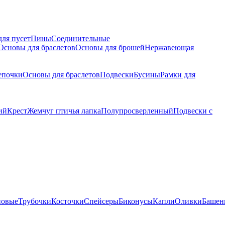
для пусет
Пины
Соединительные
Основы для браслетов
Основы для брошей
Нержавеющая
епочки
Основы для браслетов
Подвески
Бусины
Рамки для
ий
Крест
Жемчуг птичья лапка
Полупросверленный
Подвески с
новые
Трубочки
Косточки
Спейсеры
Биконусы
Капли
Оливки
Башен