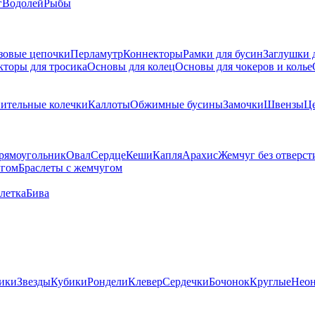
г
Водолей
Рыбы
зовые цепочки
Перламутр
Коннекторы
Рамки для бусин
Заглушки 
кторы для тросика
Основы для колец
Основы для чокеров и колье
ительные колечки
Каллоты
Обжимные бусины
Замочки
Швензы
Ц
рямоугольник
Овал
Сердце
Кеши
Капля
Арахис
Жемчуг без отверст
угом
Браслеты с жемчугом
летка
Бива
ики
Звезды
Кубики
Рондели
Клевер
Сердечки
Бочонок
Круглые
Нео