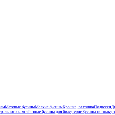
мам
Матовые бусины
Мелкие бусины
Крошка, галтовка
Подвески
Д
урального камня
Резные бусины для бижутерии
Бусины по знаку 