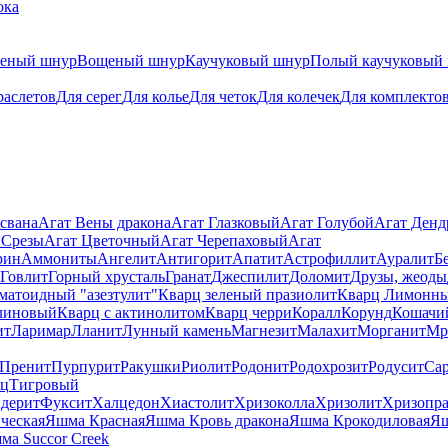
ока
теный шнур
Вощеный шнур
Каучуковый шнур
Полый каучуковый
раслетов
Для серег
Для колье
Для четок
Для колечек
Для комплекто
свана
Агат Вены дракона
Агат Глазковый
Агат Голубой
Агат Ден
 Срезы
Агат Цветочный
Агат Черепаховый
Агат
рин
Аммониты
Ангелит
Антигорит
Апатит
Астрофиллит
Ауралит
Б
Говлит
Горный хрусталь
Гранат
Джеспилит
Доломит
Друзы, жеоды
матоидный "азезтулит"
Кварц зеленый празиолит
Кварц Лимонн
линовый
Кварц с актинолитом
Кварц черри
Коралл
Корунд
Кошачи
ит
Ларимар
Лланит
Лунный камень
Магнезит
Малахит
Морганит
Мр
Пренит
Пурпурит
Ракушки
Риолит
Родонит
Родохрозит
Родусит
Са
рц
Тигровый
дерит
Фуксит
Халцедон
Хиастолит
Хризоколла
Хризолит
Хризопра
ческая
Яшма Красная
Яшма Кровь дракона
Яшма Крокодиловая
Яш
ма Succor Creek