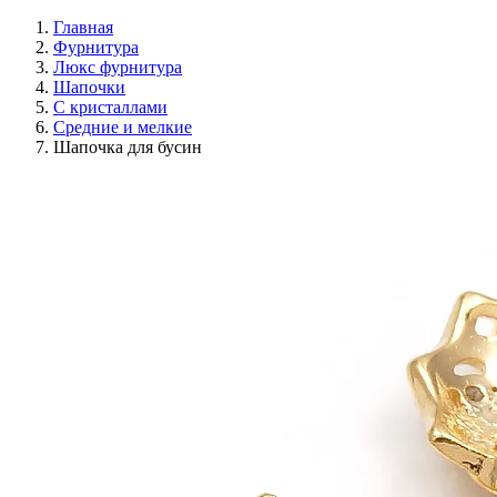
Главная
Фурнитура
Люкс фурнитура
Шапочки
С кристаллами
Средние и мелкие
Шапочка для бусин