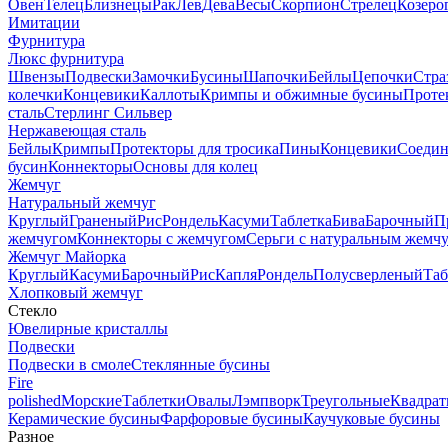
Овен
Телец
Близнецы
Рак
Лев
Дева
Весы
Скорпион
Стрелец
Козеро
Имитации
Фурнитура
Люкс фурнитура
Швензы
Подвески
Замочки
Бусины
Шапочки
Бейлы
Цепочки
Стра
колечки
Концевики
Каллоты
Кримпы и обжимные бусины
Проте
сталь
Стерлинг Сильвер
Нержавеющая сталь
Бейлы
Кримпы
Протекторы для тросика
Пины
Концевики
Соедин
бусин
Коннекторы
Основы для колец
Жемчуг
Натуральный жемчуг
Круглый
Граненый
Рис
Рондель
Касуми
Таблетка
Бива
Барочный
П
жемчугом
Коннекторы с жемчугом
Серьги с натуральным жемч
Жемчуг Майорка
Круглый
Касуми
Барочный
Рис
Капля
Рондель
Полусверленый
Таб
Хлопковый жемчуг
Стекло
Ювелирные кристаллы
Подвески
Подвески в смоле
Стеклянные бусины
Fire
polished
Морские
Таблетки
Овалы
Лэмпворк
Треугольные
Квадрат
Керамические бусины
Фарфоровые бусины
Каучуковые бусины
Разное