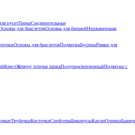
для пусет
Пины
Соединительные
Основы для браслетов
Основы для брошей
Нержавеющая
епочки
Основы для браслетов
Подвески
Бусины
Рамки для
ий
Крест
Жемчуг птичья лапка
Полупросверленный
Подвески с
новые
Трубочки
Косточки
Спейсеры
Биконусы
Капли
Оливки
Башен