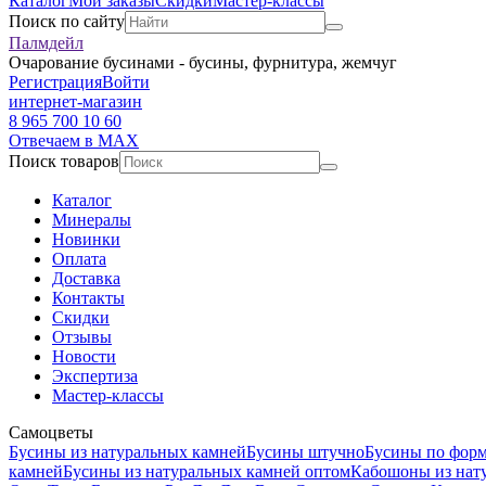
Каталог
Мои заказы
Скидки
Мастер-классы
Поиск по сайту
Палмдейл
Очарование бусинами - бусины, фурнитура, жемчуг
Регистрация
Войти
интернет-магазин
8 965 700 10 60
Отвечаем в MAX
Поиск товаров
Каталог
Минералы
Новинки
Оплата
Доставка
Контакты
Скидки
Отзывы
Новости
Экспертиза
Мастер-классы
Самоцветы
Бусины из натуральных камней
Бусины штучно
Бусины по фор
камней
Бусины из натуральных камней оптом
Кабошоны из нат