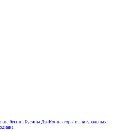
икие бусины
Бусины Дзи
Коннекторы из натуральных
зодиака