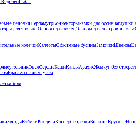
г
Водолей
Рыбы
зовые цепочки
Перламутр
Коннекторы
Рамки для бусин
Заглушки 
кторы для тросика
Основы для колец
Основы для чокеров и колье
ительные колечки
Каллоты
Обжимные бусины
Замочки
Швензы
Ц
рямоугольник
Овал
Сердце
Кеши
Капля
Арахис
Жемчуг без отверст
угом
Браслеты с жемчугом
летка
Бива
ики
Звезды
Кубики
Рондели
Клевер
Сердечки
Бочонок
Круглые
Нео