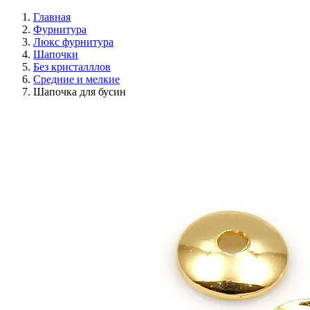
Главная
Фурнитура
Люкс фурнитура
Шапочки
Без кристалллов
Средние и мелкие
Шапочка для бусин