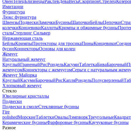
Овен
Телец
Близнецы
Рак
Лев
Дева
Весы
Скорпион
Стрелец
Козеро
Имитации
Фурнитура
Люкс фурнитура
Швензы
Подвески
Замочки
Бусины
Шапочки
Бейлы
Цепочки
Стра
колечки
Концевики
Каллоты
Кримпы и обжимные бусины
Проте
сталь
Стерлинг Сильвер
Нержавеющая сталь
Бейлы
Кримпы
Протекторы для тросика
Пины
Концевики
Соедин
бусин
Коннекторы
Основы для колец
Жемчуг
Натуральный жемчуг
Круглый
Граненый
Рис
Рондель
Касуми
Таблетка
Бива
Барочный
П
жемчугом
Коннекторы с жемчугом
Серьги с натуральным жемч
Жемчуг Майорка
Круглый
Касуми
Барочный
Рис
Капля
Рондель
Полусверленый
Таб
Хлопковый жемчуг
Стекло
Ювелирные кристаллы
Подвески
Подвески в смоле
Стеклянные бусины
Fire
polished
Морские
Таблетки
Овалы
Лэмпворк
Треугольные
Квадрат
Керамические бусины
Фарфоровые бусины
Каучуковые бусины
Разное