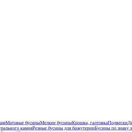
мам
Матовые бусины
Мелкие бусины
Крошка, галтовка
Подвески
Д
урального камня
Резные бусины для бижутерии
Бусины по знаку 