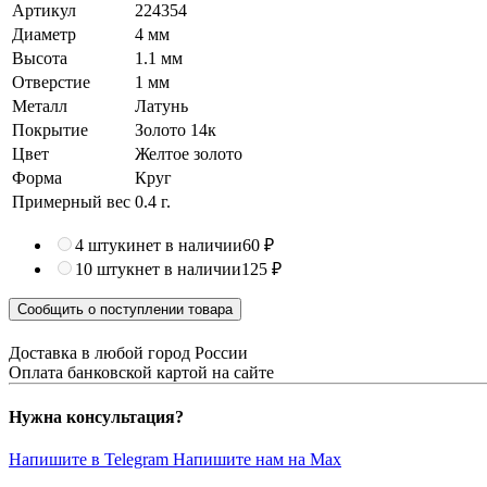
Артикул
224354
Диаметр
4 мм
Высота
1.1 мм
Отверстие
1 мм
Металл
Латунь
Покрытие
Золото 14к
Цвет
Желтое золото
Форма
Круг
Примерный вес
0.4
г.
4 штуки
нет в наличии
60 ₽
10 штук
нет в наличии
125 ₽
Сообщить о поступлении товара
Доставка в любой город России
Оплата банковской картой на сайте
Нужна консультация?
Напишите в Telegram
Напишите нам на Max