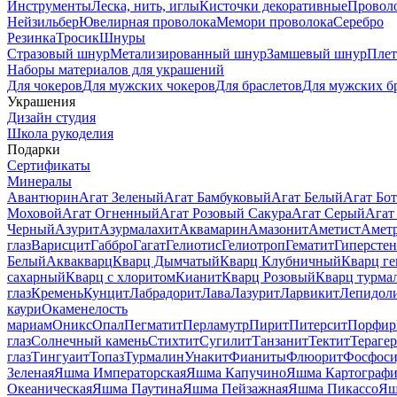
Инструменты
Леска, нить, иглы
Кисточки декоративные
Провол
Нейзильбер
Ювелирная проволока
Мемори проволока
Серебро
Резинка
Тросик
Шнуры
Стразовый шнур
Метализированный шнур
Замшевый шнур
Пле
Наборы материалов для украшений
Для чокеров
Для мужских чокеров
Для браслетов
Для мужских б
Украшения
Дизайн студия
Школа рукоделия
Подарки
Сертификаты
Минералы
Авантюрин
Агат Зеленый
Агат Бамбуковый
Агат Белый
Агат Бот
Моховой
Агат Огненный
Агат Розовый Сакура
Агат Серый
Агат
Черный
Азурит
Азурмалахит
Аквамарин
Амазонит
Аметист
Амет
глаз
Варисцит
Габбро
Гагат
Гелиотис
Гелиотроп
Гематит
Гиперстен
Белый
Аквакварц
Кварц Дымчатый
Кварц Клубничный
Кварц ге
сахарный
Кварц с хлоритом
Кианит
Кварц Розовый
Кварц турма
глаз
Кремень
Кунцит
Лабрадорит
Лава
Лазурит
Ларвикит
Лепидол
каури
Окаменелость
мариам
Оникс
Опал
Пегматит
Перламутр
Пирит
Питерсит
Порфир
глаз
Солнечный камень
Стихтит
Сугилит
Танзанит
Тектит
Тераге
глаз
Тингуаит
Топаз
Турмалин
Унакит
Фианиты
Флюорит
Фосфоси
Зеленая
Яшма Императорская
Яшма Капучино
Яшма Картографи
Океаническая
Яшма Паутина
Яшма Пейзажная
Яшма Пикассо
Яш