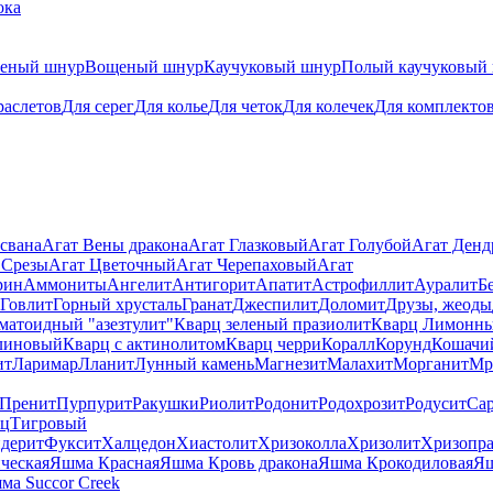
ока
теный шнур
Вощеный шнур
Каучуковый шнур
Полый каучуковый
раслетов
Для серег
Для колье
Для четок
Для колечек
Для комплекто
свана
Агат Вены дракона
Агат Глазковый
Агат Голубой
Агат Ден
 Срезы
Агат Цветочный
Агат Черепаховый
Агат
рин
Аммониты
Ангелит
Антигорит
Апатит
Астрофиллит
Ауралит
Б
Говлит
Горный хрусталь
Гранат
Джеспилит
Доломит
Друзы, жеоды
матоидный "азезтулит"
Кварц зеленый празиолит
Кварц Лимонн
линовый
Кварц с актинолитом
Кварц черри
Коралл
Корунд
Кошачи
ит
Ларимар
Лланит
Лунный камень
Магнезит
Малахит
Морганит
Мр
Пренит
Пурпурит
Ракушки
Риолит
Родонит
Родохрозит
Родусит
Са
рц
Тигровый
дерит
Фуксит
Халцедон
Хиастолит
Хризоколла
Хризолит
Хризопра
ческая
Яшма Красная
Яшма Кровь дракона
Яшма Крокодиловая
Яш
ма Succor Creek