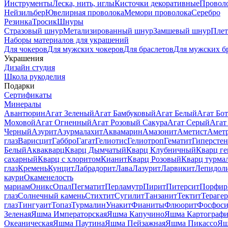
Инструменты
Леска, нить, иглы
Кисточки декоративные
Провол
Нейзильбер
Ювелирная проволока
Мемори проволока
Серебро
Резинка
Тросик
Шнуры
Стразовый шнур
Метализированный шнур
Замшевый шнур
Пле
Наборы материалов для украшений
Для чокеров
Для мужских чокеров
Для браслетов
Для мужских б
Украшения
Дизайн студия
Школа рукоделия
Подарки
Сертификаты
Минералы
Авантюрин
Агат Зеленый
Агат Бамбуковый
Агат Белый
Агат Бот
Моховой
Агат Огненный
Агат Розовый Сакура
Агат Серый
Агат
Черный
Азурит
Азурмалахит
Аквамарин
Амазонит
Аметист
Амет
глаз
Варисцит
Габбро
Гагат
Гелиотис
Гелиотроп
Гематит
Гиперстен
Белый
Аквакварц
Кварц Дымчатый
Кварц Клубничный
Кварц ге
сахарный
Кварц с хлоритом
Кианит
Кварц Розовый
Кварц турма
глаз
Кремень
Кунцит
Лабрадорит
Лава
Лазурит
Ларвикит
Лепидол
каури
Окаменелость
мариам
Оникс
Опал
Пегматит
Перламутр
Пирит
Питерсит
Порфир
глаз
Солнечный камень
Стихтит
Сугилит
Танзанит
Тектит
Тераге
глаз
Тингуаит
Топаз
Турмалин
Унакит
Фианиты
Флюорит
Фосфоси
Зеленая
Яшма Императорская
Яшма Капучино
Яшма Картографи
Океаническая
Яшма Паутина
Яшма Пейзажная
Яшма Пикассо
Яш