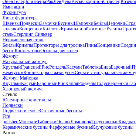
Овен
Телец
Близнецы
Рак
Лев
Дева
Весы
Скорпион
Стрелец
Козеро
Имитации
Фурнитура
Люкс фурнитура
Швензы
Подвески
Замочки
Бусины
Шапочки
Бейлы
Цепочки
Стра
колечки
Концевики
Каллоты
Кримпы и обжимные бусины
Проте
сталь
Стерлинг Сильвер
Нержавеющая сталь
Бейлы
Кримпы
Протекторы для тросика
Пины
Концевики
Соедин
бусин
Коннекторы
Основы для колец
Жемчуг
Натуральный жемчуг
Круглый
Граненый
Рис
Рондель
Касуми
Таблетка
Бива
Барочный
П
жемчугом
Коннекторы с жемчугом
Серьги с натуральным жемч
Жемчуг Майорка
Круглый
Касуми
Барочный
Рис
Капля
Рондель
Полусверленый
Таб
Хлопковый жемчуг
Стекло
Ювелирные кристаллы
Подвески
Подвески в смоле
Стеклянные бусины
Fire
polished
Морские
Таблетки
Овалы
Лэмпворк
Треугольные
Квадрат
Керамические бусины
Фарфоровые бусины
Каучуковые бусины
Разное