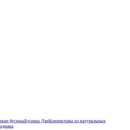
икие бусины
Бусины Дзи
Коннекторы из натуральных
зодиака