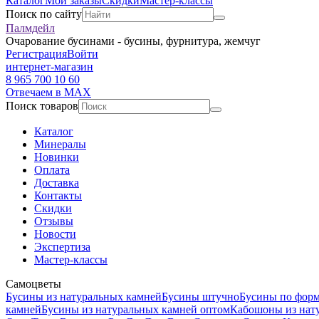
Каталог
Мои заказы
Скидки
Мастер-классы
Поиск по сайту
Палмдейл
Очарование бусинами - бусины, фурнитура, жемчуг
Регистрация
Войти
интернет-магазин
8 965 700 10 60
Отвечаем в MAX
Поиск товаров
Каталог
Минералы
Новинки
Оплата
Доставка
Контакты
Скидки
Отзывы
Новости
Экспертиза
Мастер-классы
Самоцветы
Бусины из натуральных камней
Бусины штучно
Бусины по фор
камней
Бусины из натуральных камней оптом
Кабошоны из нат