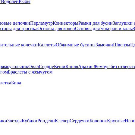
г
Водолей
Рыбы
зовые цепочки
Перламутр
Коннекторы
Рамки для бусин
Заглушки 
кторы для тросика
Основы для колец
Основы для чокеров и колье
ительные колечки
Каллоты
Обжимные бусины
Замочки
Швензы
Ц
рямоугольник
Овал
Сердце
Кеши
Капля
Арахис
Жемчуг без отверст
угом
Браслеты с жемчугом
летка
Бива
ики
Звезды
Кубики
Рондели
Клевер
Сердечки
Бочонок
Круглые
Нео