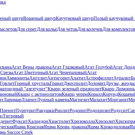
ока
теный шнур
Вощеный шнур
Каучуковый шнур
Полый каучуковый
раслетов
Для серег
Для колье
Для четок
Для колечек
Для комплекто
свана
Агат Вены дракона
Агат Глазковый
Агат Голубой
Агат Ден
 Срезы
Агат Цветочный
Агат Черепаховый
Агат
рин
Аммониты
Ангелит
Антигорит
Апатит
Астрофиллит
Ауралит
Б
Говлит
Горный хрусталь
Гранат
Джеспилит
Доломит
Друзы, жеоды
матоидный "азезтулит"
Кварц зеленый празиолит
Кварц Лимонн
линовый
Кварц с актинолитом
Кварц черри
Коралл
Корунд
Кошачи
ит
Ларимар
Лланит
Лунный камень
Магнезит
Малахит
Морганит
Мр
Пренит
Пурпурит
Ракушки
Риолит
Родонит
Родохрозит
Родусит
Са
рц
Тигровый
дерит
Фуксит
Халцедон
Хиастолит
Хризоколла
Хризолит
Хризопра
ческая
Яшма Красная
Яшма Кровь дракона
Яшма Крокодиловая
Яш
ма Succor Creek