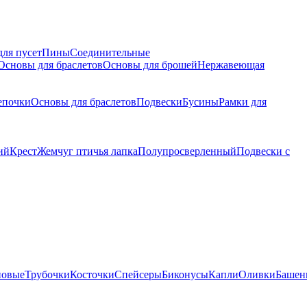
для пусет
Пины
Соединительные
Основы для браслетов
Основы для брошей
Нержавеющая
епочки
Основы для браслетов
Подвески
Бусины
Рамки для
ий
Крест
Жемчуг птичья лапка
Полупросверленный
Подвески с
новые
Трубочки
Косточки
Спейсеры
Биконусы
Капли
Оливки
Башен