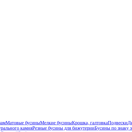
мам
Матовые бусины
Мелкие бусины
Крошка, галтовка
Подвески
Д
урального камня
Резные бусины для бижутерии
Бусины по знаку 