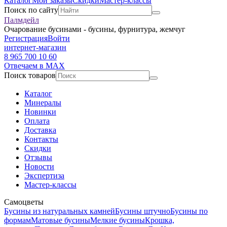
Каталог
Мои заказы
Скидки
Мастер-классы
Поиск по сайту
Палмдейл
Очарование бусинами - бусины, фурнитура, жемчуг
Регистрация
Войти
интернет-магазин
8 965 700 10 60
Отвечаем в MAX
Поиск товаров
Каталог
Минералы
Новинки
Оплата
Доставка
Контакты
Скидки
Отзывы
Новости
Экспертиза
Мастер-классы
Самоцветы
Бусины из натуральных камней
Бусины штучно
Бусины по
формам
Матовые бусины
Мелкие бусины
Крошка,