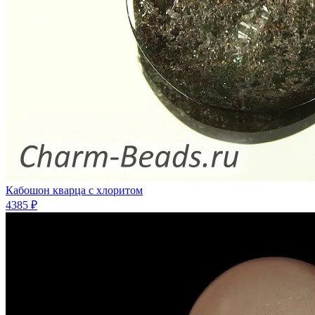
Кабошон кварца с хлоритом
4385 ₽